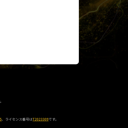
す。
5
、ライセンス番号は
T2023309
です。