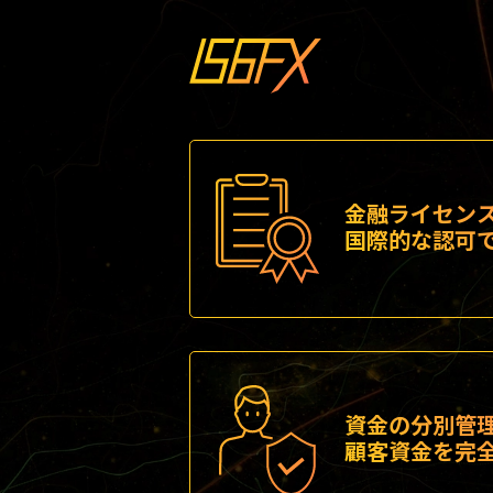
金融ライセン
国際的な認可
資金の分別管
顧客資金を完