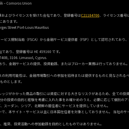
li – Comoros Union
共和国に登録およびライセンスを受けた会社であり、登録番号は
C21184700
、ライセンス番号
にあります。
ges Street Port-Louis Mauritius
アフリカの金融サービス規制当局（FSCA）から金融サービス提供者（FSP）として認可されており
社であり、登録番号は HE 459160 です。
740B, 3106. Limassol, Cyprus.
した法人であり、金融サービスの提供、投資勧誘、またはブローカー業務は行っておりません
ビスの利用可能性は、金融市場取引への参加を招待または提供するものと見なされる
ものとします。
レバレッジがかかった商品の取引には資産に対する大きなリスクがあるため、全ての投
分の投資の目的と経験を考慮に入れた事をお確かめのうえ、必要に応じて個別のア
は、米国、カナダ、スーダン、シリア、北朝鮮の居住者にサービスを提供していません。
ーカーで、本サイト・サービスは主に日本国在住者を対象としておりません。 当社のサ
、推奨、投資活動への参加勧誘を目的としたものではありません。