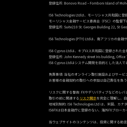
登録住所:
Bonovo Road – Fomboni Island of Mohé
IS6 Technologies Ltdは、モーリシャス
モーリシャス金融サービス委員会（FSC）の監督下
登録住所:
Suite210 St. Georges Building 22, St Geor
IS6 Technologies (PTY) Ltdは、南
IS6 Cyprus Ltdは、キプロス共和国に登録された会
登録住所: John Kennedy street Iris building, Office 
IS6 Cyprus Ltdはシステム開発を目的と
免責事項: 当社のオンライン取引施設およびサー
お客様の金融契約の取引への参加は自己責任を負う
リスクに関する警告: FXやデリバティブなどの
取引の前に関連する
リスク開示
を完全に理解し、自
地域別制約: IS6 Technologies Ltd 
IS6FXは日本金融庁に登録のない、海外FXブロ
当ウェブサイトのコンテンツは、投資に関する助言