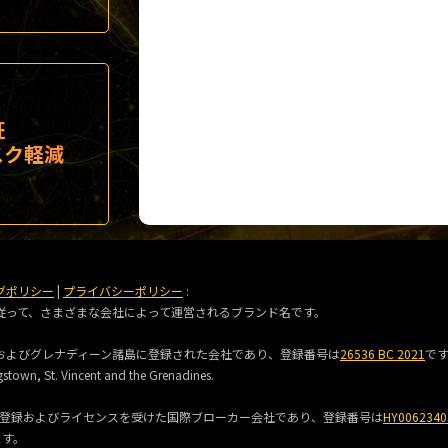
証
スク軽減
グポリシー
|
プライバシーポリシー
:
に従って、さまざまな会社によって運営されるブランド名です。
セントビンセントおよびグレナディーン諸島に登録された会社であり、登録番号は
26536 BC 2021
で
gstown, St. Vincent and the Grenadines.
) は、コモロ連合に登録およびライセンスを受けた国際ブローカー会社であり、登録番号は
HY0062340
ます。