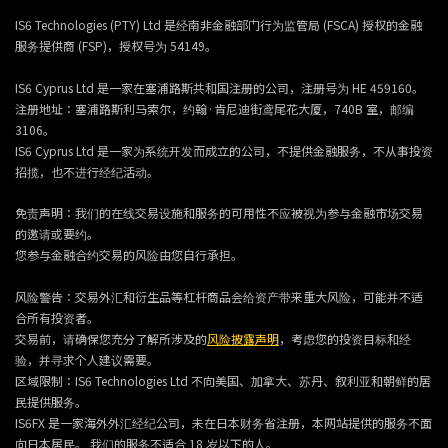
IS6 Technologies (PTY) Ltd 是经南非金融部门行为监管局 (FSCA) 授权的金融
服务提供商 (FSP)，授权号为 54149。
IS6 Cyprus Ltd 是一家在塞浦路斯共和国注册的公司，注册号为 HE 459160。
注册地址：塞浦路斯利马索尔，约翰·肯尼迪街鸢尾花大厦，740B 室，邮编
3106。
IS6 Cyprus Ltd 是一家为系统开发而成立的公司，不提供金融服务，不从事投资
招揽，也不进行经纪活动。
免责声明：我们的在线交易设施和服务的可用性不应被视为参与金融市场交易
的邀请或要约。
您参与金融合约交易的风险由您自行承担。
风险警告：交易外汇和衍生品等杠杆商品会给资产带来重大风险，可能并不适
合所有投资者。
交易前，请确保您充分了解所涉及的
风险披露声明
，考虑您的投资目标和经
验，并寻求个人建议需要。
区域限制：IS6 Technologies Ltd 不向美国、加拿大、苏丹、叙利亚和朝鲜的居
民提供服务。
IS6FX 是一家海外外汇经纪公司，未在日本财务省注册，本网站提供的服务不面
向日本居民。 我们的服务不适合 18 岁以下的人。