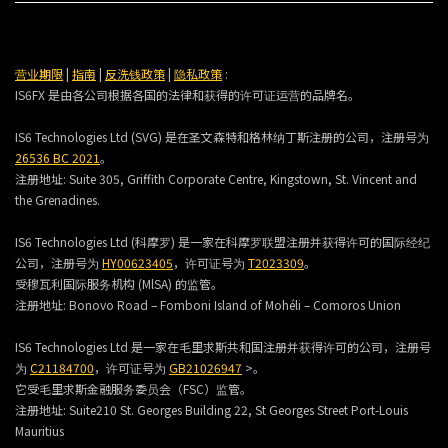
营业期限
|
指南
|
反洗钱政策
|
隐私政策
:
IS6FX 是由各公司根据各国的法律和获得的许可证运营的品牌名。
IS6 Technologies Ltd (SVG) 是在圣文森特和格林纳丁斯注册的公司，注册号为
26536 BC 2021
。
注册地址:
Suite 305, Griffith Corporate Centre, Kingstown, St. Vincent and
the Grenadines.
IS6 Technologies Ltd (科摩罗) 是一家在科摩罗联盟注册并获得许可的国际经纪
公司，注册号为
HY00623405
，许可证号为
T2023309
。
受穆瓦利国际服务机构 (MlSA) 的监管。
注册地址:
Bonovo Road – Fomboni Island of Mohéli – Comoros Union
IS6 Technologies Ltd 是一家在毛里求斯共和国注册并获得许可的公司，注册号
为
C21184700
，许可证号为
GB21026947
>。
它受毛里求斯金融服务委员会（FSC）监管。
注册地址:
Suite210 St. Georges Building 22, St Georges Street Port-Louis
Mauritius