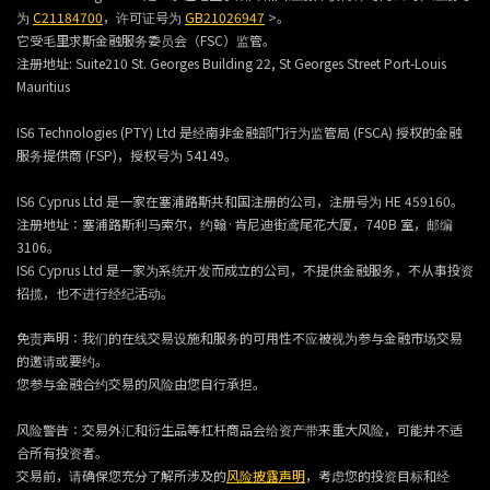
为
C21184700
，许可证号为
GB21026947
>。
它受毛里求斯金融服务委员会（FSC）监管。
注册地址:
Suite210 St. Georges Building 22, St Georges Street Port-Louis
Mauritius
IS6 Technologies (PTY) Ltd 是经南非金融部门行为监管局 (FSCA) 授权的金融
服务提供商 (FSP)，授权号为 54149。
IS6 Cyprus Ltd 是一家在塞浦路斯共和国注册的公司，注册号为 HE 459160。
注册地址：塞浦路斯利马索尔，约翰·肯尼迪街鸢尾花大厦，740B 室，邮编
3106。
IS6 Cyprus Ltd 是一家为系统开发而成立的公司，不提供金融服务，不从事投资
招揽，也不进行经纪活动。
免责声明：我们的在线交易设施和服务的可用性不应被视为参与金融市场交易
的邀请或要约。
您参与金融合约交易的风险由您自行承担。
风险警告：交易外汇和衍生品等杠杆商品会给资产带来重大风险，可能并不适
合所有投资者。
交易前，请确保您充分了解所涉及的
风险披露声明
，考虑您的投资目标和经