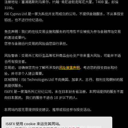
注册地址：塞浦路斯利马索尔，约翰·肯尼迪街鸢尾花大厦，740B 室，邮编
3106。
IS6 Cyprus Ltd 是一家为系统开发而成立的公司，不提供金融服务，不从事投资
招揽，也不进行经纪活动。
免责声明：我们的在线交易设施和服务的可用性不应被视为参与金融市场交易
的邀请或要约。
您参与金融合约交易的风险由您自行承担。
风险警告：交易外汇和衍生品等杠杆商品会给资产带来重大风险，可能并不适
合所有投资者。
交易前，请确保您充分了解所涉及的
风险披露声明
，考虑您的投资目标和经
验，并寻求个人建议需要。
区域限制：IS6 Technologies Ltd 不向美国、加拿大、苏丹、叙利亚和朝鲜的居
民提供服务。
IS6FX 是一家海外外汇经纪公司，未在日本财务省注册，本网站提供的服务不面
向日本居民。 我们的服务不适合 18 岁以下的人。
本网站内容无意提供投资建议、推荐或招揽参与投资活动。
IS6FX 使用 cookie 来运营其网站。
© 2026 IS6 Technologies Ltd All Rights Reserved.