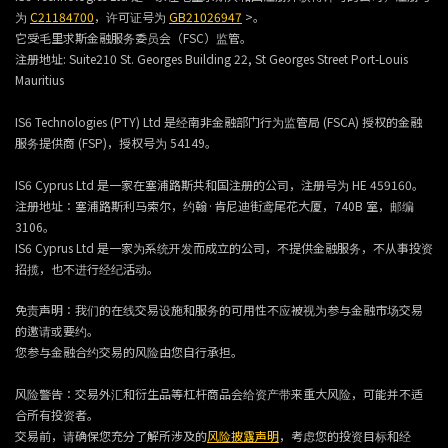
为
C21184700
，许可证号为
GB21026947
>。
它受毛里求斯金融服务委员会（FSC）监管。
注册地址:
Suite210 St. Georges Building 22, St Georges Street Port-Louis
Mauritius
IS6 Technologies (PTY) Ltd 是经南非金融部门行为监管局 (FSCA) 授权的金融
服务提供商 (FSP)，授权号为 54149。
IS6 Cyprus Ltd 是一家在塞浦路斯共和国注册的公司，注册号为 HE 459160。
注册地址：塞浦路斯利马索尔，约翰·肯尼迪街鸢尾花大厦，740B 室，邮编
3106。
IS6 Cyprus Ltd 是一家为系统开发而成立的公司，不提供金融服务，不从事投资
招揽，也不进行经纪活动。
免责声明：我们的在线交易设施和服务的可用性不应被视为参与金融市场交易
的邀请或要约。
您参与金融合约交易的风险由您自行承担。
风险警告：交易外汇和衍生品等杠杆商品会给资产带来重大风险，可能并不适
合所有投资者。
交易前，请确保您充分了解所涉及的
风险披露声明
，考虑您的投资目标和经