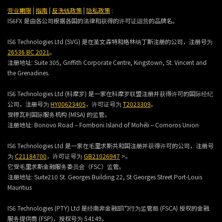
营业期限
|
指南
|
反洗钱政策
|
隐私政策
:
IS6FX 是由各公司根据各国的法律和获得的许可证运营的品牌名。
IS6 Technologies Ltd (SVG) 是在圣文森特和格林纳丁斯注册的公司，注册号为
26536 BC 2021
。
注册地址:
Suite 305, Griffith Corporate Centre, Kingstown, St. Vincent and
the Grenadines.
IS6 Technologies Ltd (科摩罗) 是一家在科摩罗联盟注册并获得许可的国际经纪
公司，注册号为
HY00623405
，许可证号为
T2023309
。
受穆瓦利国际服务机构 (MlSA) 的监管。
注册地址:
Bonovo Road – Fomboni Island of Mohéli – Comoros Union
IS6 Technologies Ltd 是一家在毛里求斯共和国注册并获得许可的公司，注册号
为
C21184700
，许可证号为
GB21026947
>。
它受毛里求斯金融服务委员会（FSC）监管。
注册地址:
Suite210 St. Georges Building 22, St Georges Street Port-Louis
Mauritius
IS6 Technologies (PTY) Ltd 是经南非金融部门行为监管局 (FSCA) 授权的金融
服务提供商 (FSP)，授权号为 54149。