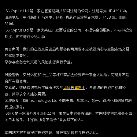
IS6 Cyprus Ltd 是一家在塞浦路斯共和国注册的公司，注册号为 HE 459160。
注册地址：塞浦路斯利马索尔，约翰·肯尼迪街鸢尾花大厦，740B 室，邮编
3106。
IS6 Cyprus Ltd 是一家为系统开发而成立的公司，不提供金融服务，不从事投资
招揽，也不进行经纪活动。
免责声明：我们的在线交易设施和服务的可用性不应被视为参与金融市场交易
的邀请或要约。
您参与金融合约交易的风险由您自行承担。
风险警告：交易外汇和衍生品等杠杆商品会给资产带来重大风险，可能并不适
合所有投资者。
交易前，请确保您充分了解所涉及的
风险披露声明
，考虑您的投资目标和经
验，并寻求个人建议需要。
区域限制：IS6 Technologies Ltd 不向美国、加拿大、苏丹、叙利亚和朝鲜的居
民提供服务。
IS6FX 是一家海外外汇经纪公司，未在日本财务省注册，本网站提供的服务不面
向日本居民。 我们的服务不适合 18 岁以下的人。
本网站内容无意提供投资建议、推荐或招揽参与投资活动。