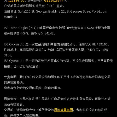
为
C21184700
，许可证号为
GB21026947
>。
它受毛里求斯金融服务委员会（FSC）监管。
注册地址:
Suite210 St. Georges Building 22, St Georges Street Port-Louis
Mauritius
IS6 Technologies (PTY) Ltd 是经南非金融部门行为监管局 (FSCA) 授权的金融
服务提供商 (FSP)，授权号为 54149。
IS6 Cyprus Ltd 是一家在塞浦路斯共和国注册的公司，注册号为 HE 459160。
注册地址：塞浦路斯利马索尔，约翰·肯尼迪街鸢尾花大厦，740B 室，邮编
3106。
IS6 Cyprus Ltd 是一家为系统开发而成立的公司，不提供金融服务，不从事投资
招揽，也不进行经纪活动。
免责声明：我们的在线交易设施和服务的可用性不应被视为参与金融市场交易
的邀请或要约。
您参与金融合约交易的风险由您自行承担。
风险警告：交易外汇和衍生品等杠杆商品会给资产带来重大风险，可能并不适
合所有投资者。
交易前，请确保您充分了解所涉及的
风险披露声明
，考虑您的投资目标和经
验，并寻求个人建议需要。