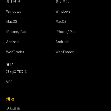
关于MT4
关于MT5
Windows
Windows
MacOS
MacOS
iPhone/iPad
iPhone/iPad
Android
Android
WebTrader
WebTrader
其他
移动应用程序
VPS
活动
活动清单