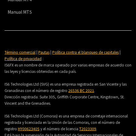
Manual MT5
Término comercial
|
Pautas
|
Política contra el blanqueo de capitales
|
Política de privacidad
:
IS6FX es un nombre de marca operado por varias empresas de acuerdo con
las leyes y licencias obtenidas en cada país.
IS6 Technologies Ltd (SVG) es una empresa registrada en San Vicente y las
Granadinas con el número de registro
26536 BC 2021
.
Dirección registrada:
Suite 305, Griffith Corporate Centre, Kingstown, St.
Vincent and the Grenadines.
IS6 Technologies Ltd (Comoras) es una empresa de corretaje internacional
registrada y licenciada en la Unión de las Comoras, con el número de
registro
HY00623405
y el número de licencia
T2023309
.
Está bajo la supervisión de la Autoridad de Servicios Internacionales de