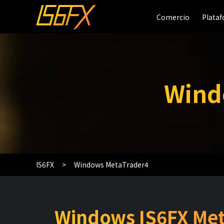
Comercio
Comercio
Plata
Plata
Wind
IS6FX
Windows MetaTrader4
Windows IS6FX Me