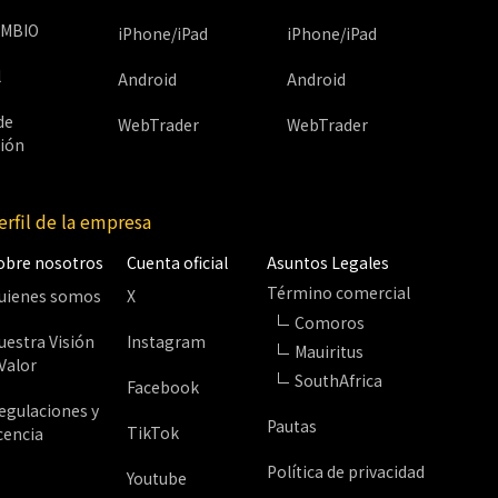
MBIO
iPhone/iPad
iPhone/iPad
l
Android
Android
de
WebTrader
WebTrader
ión
erfil de la empresa
obre nosotros
Cuenta oficial
Asuntos Legales
Término comercial
uienes somos
X
Comoros
uestra Visión
Instagram
Mauiritus
 Valor
SouthAfrica
Facebook
egulaciones y
Pautas
TikTok
icencia
Política de privacidad
Youtube