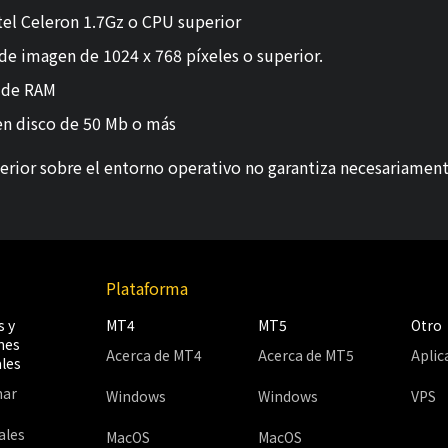
tel Celeron 1.7Gz o CPU superior
de imagen de 1024 x 768 píxeles o superior.
 de RAM
 en disco de 50 Mb o más
rior sobre el entorno operativo no garantiza necesariamen
Plataforma
 y
MT4
MT5
Otro
nes
Acerca de MT4
Acerca de MT5
Aplic
les
har
Windows
Windows
VPS
ales
MacOS
MacOS