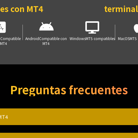
les con MT4
termina
d
Compatible
Android
Compatible con
Windows
MT5 compatibles
MacOS
MT5 
 MT4
MT4
Preguntas frecuentes
 MT4