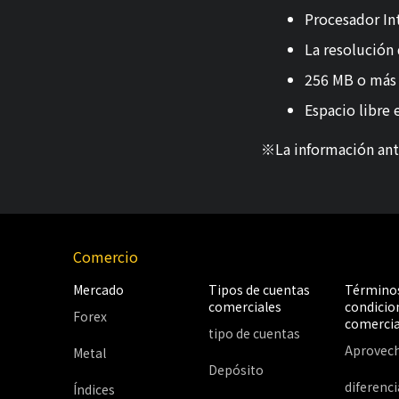
Procesador In
La resolución 
256 MB o más
Espacio libre
※La información ante
Comercio
Mercado
Tipos de cuentas
Términos
comerciales
condicio
Forex
comercia
tipo de cuentas
Aprovec
Metal
Depósito
diferenci
Índices