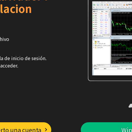
lacion
chivo
a de inicio de sesión.
 acceder.
erto una cuenta
Win