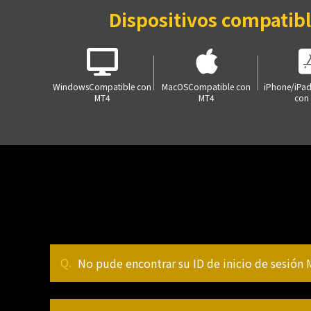
Dispositivos compatib
Windows
Compatible con
MacOS
Compatible con
iPhone/iPa
MT4
MT4
con
No pude encontrar su ID de inicio de sesión