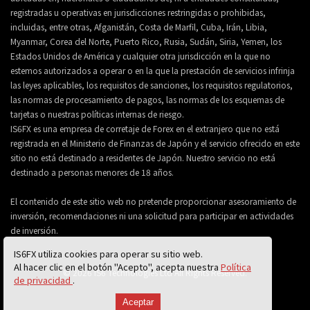
registradas u operativas en jurisdicciones restringidas o prohibidas,
incluidas, entre otras, Afganistán, Costa de Marfil, Cuba, Irán, Libia,
Myanmar, Corea del Norte, Puerto Rico, Rusia, Sudán, Siria, Yemen, los
Estados Unidos de América y cualquier otra jurisdicción en la que no
estemos autorizados a operar o en la que la prestación de servicios infrinja
las leyes aplicables, los requisitos de sanciones, los requisitos regulatorios,
las normas de procesamiento de pagos, las normas de los esquemas de
tarjetas o nuestras políticas internas de riesgo.
IS6FX es una empresa de corretaje de Forex en el extranjero que no está
registrada en el Ministerio de Finanzas de Japón y el servicio ofrecido en este
sitio no está destinado a residentes de Japón. Nuestro servicio no está
destinado a personas menores de 18 años.
El contenido de este sitio web no pretende proporcionar asesoramiento de
inversión, recomendaciones ni una solicitud para participar en actividades
de inversión.
IS6FX utiliza cookies para operar su sitio web.
Al hacer clic en el botón "Acepto", acepta nuestra
Política
© 2026 IS6 Technologies Ltd All Rights Reserved.
de privacidad
.
Aceptar