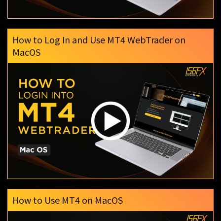
How to Log In and Use MT4 WebTrader on
MacOS
How to Use MT4 on MacOS