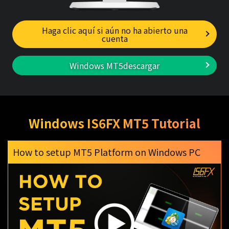
Haga clic aquí si aún no ha abierto una
cuenta
Windows MT5descargar
Windows IS6FX MT5 Tutorial
How to setup MT5 Platform on Windows PC