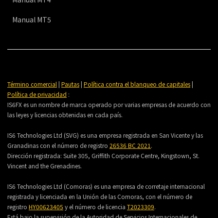
Manual MT5
Término comercial
|
Pautas
|
Política contra el blanqueo de capitales
|
Política de privacidad
:
IS6FX es un nombre de marca operado por varias empresas de acuerdo con
las leyes y licencias obtenidas en cada país.
IS6 Technologies Ltd (SVG) es una empresa registrada en San Vicente y las
Granadinas con el número de registro
26536 BC 2021
.
Dirección registrada:
Suite 305, Griffith Corporate Centre, Kingstown, St.
Vincent and the Grenadines.
IS6 Technologies Ltd (Comoras) es una empresa de corretaje internacional
registrada y licenciada en la Unión de las Comoras, con el número de
registro
HY00623405
y el número de licencia
T2023309
.
Está bajo la supervisión de la Autoridad de Servicios Internacionales de