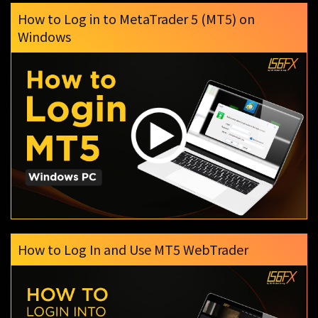
How to Log in to MetaTrader 5 (MT5) on
Windows
How to Log In and Use MT5 WebTrader