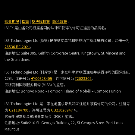
营业期限
|
指南
|
反洗钱政策
|
隐私政策
:
IS6FX 是由各公司根据各国的法律和获得的许可证运营的品牌名。
IS6 Technologies Ltd (SVG) 是在圣文森特和格林纳丁斯注册的公司，注册号为
26536 BC 2021
。
注册地址:
Suite 305, Griffith Corporate Centre, Kingstown, St. Vincent and
the Grenadines.
IS6 Technologies Ltd (科摩罗) 是一家在科摩罗联盟注册并获得许可的国际经纪
公司，注册号为
HY00623405
，许可证号为
T2023309
。
受穆瓦利国际服务机构 (MlSA) 的监管。
注册地址:
Bonovo Road – Fomboni Island of Mohéli – Comoros Union
IS6 Technologies Ltd 是一家在毛里求斯共和国注册并获得许可的公司，注册号
为
C21184700
，许可证号为
GB21026947
>。
它受毛里求斯金融服务委员会（FSC）监管。
注册地址:
Suite210 St. Georges Building 22, St Georges Street Port-Louis
Mauritius