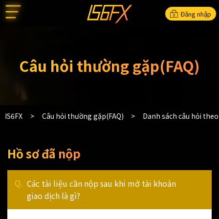
Đăng nhập
Câu hỏi thường gặp(FAQ)
IS6FX
Câu hỏi thường gặp(FAQ)
Danh sách câu hỏi the
Hồ sơ đã nộp
Các tài liệu cần nộp sau khi mở tài khoản
giao dịch là gì?