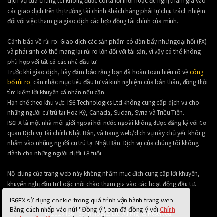
dịch vụ của chúng tôi không được coi là lời mời hoặc đề nghị tham gia vào
các giao dịch trên thị trường tài chính.Khách hàng phải tự chịu trách nhiệm
đối với việc tham gia giao dịch các hợp đồng tài chính của mình.
Cảnh báo về rủi ro: Giao dịch các sản phẩm có đòn bẩy như ngoại hối (FX)
và phái sinh có thể mang lại rủi ro lớn đối với tài sản, vì vậy có thể không
phù hợp với tất cả các nhà đầu tư.
Trước khi giao dịch, hãy đảm bảo rằng bạn đã hoàn toàn hiểu rõ về
công
bố rủi ro
, cân nhắc mục tiêu đầu tư và kinh nghiệm của bản thân, đồng thời
tìm kiếm lời khuyên cá nhân nếu cần.
Hạn chế theo khu vực: IS6 Technologies Ltd không cung cấp dịch vụ cho
những người cư trú tại Hoa Kỳ, Canada, Sudan, Syria và Triều Tiên.
IS6FX là một nhà môi giới ngoại hối nước ngoài không được đăng ký với Cơ
quan Dịch vụ Tài chính Nhật Bản, và trang web/dịch vụ này chủ yếu không
nhằm vào những người cư trú tại Nhật Bản. Dịch vụ của chúng tôi không
dành cho những người dưới 18 tuổi.
Nội dung của trang web này không nhằm mục đích cung cấp lời khuyên,
khuyến nghị đầu tư hoặc mời chào tham gia vào các hoạt động đầu tư.
IS6FX sử dụng cookie trong quá trình vận hành trang web.
Bằng cách nhấp vào nút "Đồng ý", bạn đã đồng ý với
Chính
© 2026 IS6 Technologies Ltd All Rights Reserved.