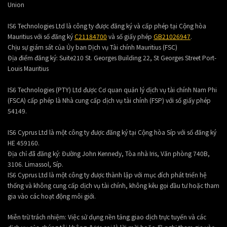
Union
IS6 Technologies Ltd là công ty được đăng ký và cấp phép tại Cộng hòa
Mauritius với số đăng ký
C21184700
và số giấy phép
GB21026947
.
Chịu sự giám sát của Ủy ban Dịch vụ Tài chính Mauritius (FSC)
Địa điểm đăng ký:
Suite210 St. Georges Building 22, St Georges Street Port-
Louis Mauritius
IS6 Technologies (PTY) Ltd được Cơ quan quản lý dịch vụ tài chính Nam Phi
(FSCA) cấp phép là Nhà cung cấp dịch vụ tài chính (FSP) với số giấy phép
54149.
IS6 Cyprus Ltd là một công ty được đăng ký tại Cộng hòa Síp với số đăng ký
HE 459160.
Địa chỉ đã đăng ký: Đường John Kennedy, Tòa nhà Iris, Văn phòng 740B,
3106. Limassol, Síp.
IS6 Cyprus Ltd là một công ty được thành lập với mục đích phát triển hệ
thống và không cung cấp dịch vụ tài chính, không kêu gọi đầu tư hoặc tham
gia vào các hoạt động môi giới.
Miễn trừ trách nhiệm: Việc sử dụng nền tảng giao dịch trực tuyến và các