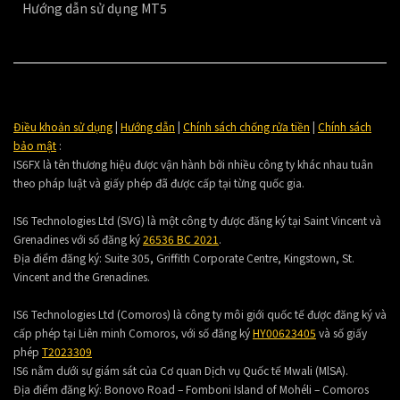
Hướng dẫn sử dụng MT5
Điều khoản sử dụng
|
Hướng dẫn
|
Chính sách chống rửa tiền
|
Chính sách
bảo mật
:
IS6FX là tên thương hiệu được vận hành bởi nhiều công ty khác nhau tuân
theo pháp luật và giấy phép đã được cấp tại từng quốc gia.
IS6 Technologies Ltd (SVG) là một công ty được đăng ký tại Saint Vincent và
Grenadines với số đăng ký
26536 BC 2021
.
Địa điểm đăng ký:
Suite 305, Griffith Corporate Centre, Kingstown, St.
Vincent and the Grenadines.
IS6 Technologies Ltd (Comoros) là công ty môi giới quốc tế được đăng ký và
cấp phép tại Liên minh Comoros, với số đăng ký
HY00623405
và số giấy
phép
T2023309
IS6 nằm dưới sự giám sát của Cơ quan Dịch vụ Quốc tế Mwali (MlSA).
Địa điểm đăng ký:
Bonovo Road – Fomboni Island of Mohéli – Comoros