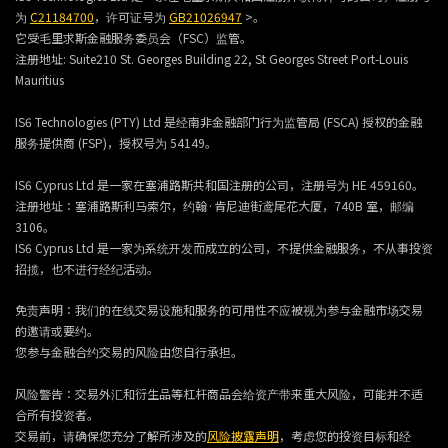
为
C21184700
，许可证号为
GB21026947
>。
它受毛里求斯金融服务委员会（FSC）监管。
注册地址:
Suite210 St. Georges Building 22, St Georges Street Port-Louis
Mauritius
IS6 Technologies (PTY) Ltd 是经南非金融部门行为监管局 (FSCA) 授权的金融
服务提供商 (FSP)，授权号为 54149。
IS6 Cyprus Ltd 是一家在塞浦路斯共和国注册的公司，注册号为 HE 459160。
注册地址：塞浦路斯利马索尔，约翰·肯尼迪街鸢尾花大厦，740B 室，邮编
3106。
IS6 Cyprus Ltd 是一家为系统开发而成立的公司，不提供金融服务，不从事投资
招揽，也不进行经纪活动。
免责声明：我们的在线交易设施和服务的可用性不应被视为参与金融市场交易
的邀请或要约。
您参与金融合约交易的风险由您自行承担。
风险警告：交易外汇和衍生品等杠杆商品会给资产带来重大风险，可能并不适
合所有投资者。
交易前，请确保您充分了解所涉及的
风险披露声明
，考虑您的投资目标和经