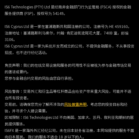
IS6 Technologies (PTY) Ltd 是经南非金融部门行为监管局 (FSCA) 授权的金融
服务提供商 (FSP)，授权号为 54149。
IS6 Cyprus Ltd 是一家在塞浦路斯共和国注册的公司，注册号为 HE 459160。
注册地址：塞浦路斯利马索尔，约翰·肯尼迪街鸢尾花大厦，740B 室，邮编
3106。
IS6 Cyprus Ltd 是一家为系统开发而成立的公司，不提供金融服务，不从事投资
招揽，也不进行经纪活动。
免责声明：我们的在线交易设施和服务的可用性不应被视为参与金融市场交易
的邀请或要约。
您参与金融合约交易的风险由您自行承担。
风险警告：交易外汇和衍生品等杠杆商品会给资产带来重大风险，可能并不适
合所有投资者。
交易前，请确保您充分了解所涉及的
风险披露声明
，考虑您的投资目标和经
验，并寻求个人建议需要。
区域限制：IS6 Technologies Ltd 不向美国、加拿大、苏丹、叙利亚和朝鲜的居
民提供服务。
IS6FX 是一家海外外汇经纪公司，未在日本财务省注册，本网站提供的服务不面
向日本居民。 我们的服务不适合 18 岁以下的人。