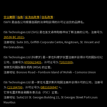
营业期限
|
指南
|
反洗钱政策
|
隐私政策
:
IS6FX 是由各公司根据各国的法律和获得的许可证运营的品牌名。
IS6 Technologies Ltd (SVG) 是在圣文森特和格林纳丁斯注册的公司，注册号为
26536 BC 2021
。
注册地址:
Suite 305, Griffith Corporate Centre, Kingstown, St. Vincent and
the Grenadines.
IS6 Technologies Ltd (科摩罗) 是一家在科摩罗联盟注册并获得许可的国际经纪
公司，注册号为
HY00623405
，许可证号为
T2023309
。
受穆瓦利国际服务机构 (MlSA) 的监管。
注册地址:
Bonovo Road – Fomboni Island of Mohéli – Comoros Union
IS6 Technologies Ltd 是一家在毛里求斯共和国注册并获得许可的公司，注册号
为
C21184700
，许可证号为
GB21026947
>。
它受毛里求斯金融服务委员会（FSC）监管。
注册地址:
Suite210 St. Georges Building 22, St Georges Street Port-Louis
Mauritius