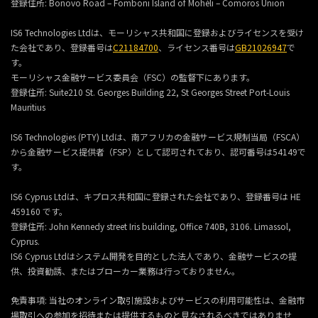
登録住所:
Bonovo Road – Fomboni Island of Mohéli – Comoros Union
IS6 Technologies Ltdは、モーリシャス共和国に登録およびライセンスを受け
た会社であり、登録番号は
C21184700
、ライセンス番号は
GB21026947
で
す。
モーリシャス金融サービス委員会（FSC）の監督下にあります。
登録住所:
Suite210 St. Georges Building 22, St Georges Street Port-Louis
Mauritius
IS6 Technologies (PTY) Ltdは、南アフリカの金融サービス規制当局（FSCA）
から金融サービス提供者（FSP）として認可されており、認可番号は54149で
す。
IS6 Cyprus Ltdは、キプロス共和国に登録された会社であり、登録番号は HE
459160 です。
登録住所: John Kennedy street Iris building, Office 740B, 3106. Limassol,
Cyprus.
IS6 Cyprus Ltdはシステム開発を目的とした法人であり、金融サービスの提
供、投資勧誘、またはブローカー業務は行っておりません。
免責事項: 当社のオンライン取引施設およびサービスの利用可能性は、金融市
場取引への参加を招待または提供するものと見なされるべきではありませ