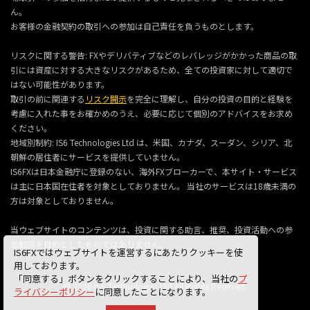
ん。
お客様の金融契約の取引への参加は自己責任を負うものとします。
リスクに関する警告: FXやデリバティブなどのレバレッジがかかった商品の取
引には資産に対する大きなリスクがあるため、全ての投資家に対して適切で
はない可能性があります。
取引の前に関連する
リスク開示
を完全に理解し、自分の投資の目的と経験を
考慮に入れた事をお確かめのうえ、必要に応じて個別のアドバイスをお求め
ください。
地域別制約: IS6 Technologies Ltd は、米国、カナダ、スーダン、シリア、北
朝鮮の居住者にサービスを提供していません。
IS6FXは日本金融庁に登録のない、海外FXブローカーで、本サイト・サービス
は主に日本国在住者を対象としておりません。 当社のサービスは18歳未満の
方は対象としておりません。
当ウェブサイトのコンテンツは、投資に関する助言、推奨、投資活動への参
加勧誘を目的としたものではありません。
IS6FXではウェブサイトを運営するにあたりクッキーを使
用しております。
「同意する」ボタンをクリックすることにより、当社の
プ
© 2026 IS6 Technologies Ltd All Rights Reserved.
ライバシーポリシー
に同意したことになります。