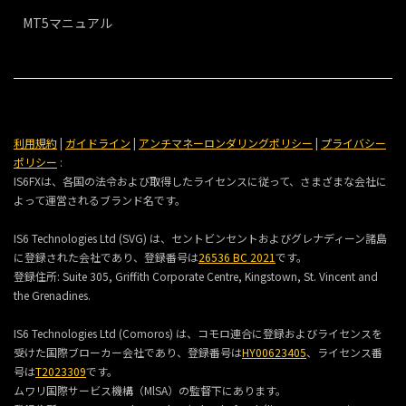
MT5マニュアル
利用規約
|
ガイドライン
|
アンチマネーロンダリングポリシー
|
プライバシー
ポリシー
:
IS6FXは、各国の法令および取得したライセンスに従って、さまざまな会社に
よって運営されるブランド名です。
IS6 Technologies Ltd (SVG) は、セントビンセントおよびグレナディーン諸島
に登録された会社であり、登録番号は
26536 BC 2021
です。
登録住所:
Suite 305, Griffith Corporate Centre, Kingstown, St. Vincent and
the Grenadines.
IS6 Technologies Ltd (Comoros) は、コモロ連合に登録およびライセンスを
受けた国際ブローカー会社であり、登録番号は
HY00623405
、ライセンス番
号は
T2023309
です。
ムワリ国際サービス機構（MlSA）の監督下にあります。