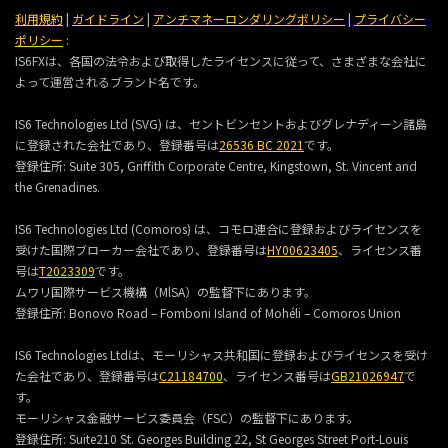
利用規約
|
ガイドライン
|
アンチマネーロンダリングポリシー
|
プライバシー
ポリシー
:
IS6FXは、各国の法令および取得したライセンスに従って、さまざまな会社に
よって運営されるブランド名です。
IS6 Technologies Ltd (SVG) は、セントビンセントおよびグレナディーン諸島
に登録された会社であり、登録番号は
26536 BC 2021
です。
登録住所:
Suite 305, Griffith Corporate Centre, Kingstown, St. Vincent and
the Grenadines.
IS6 Technologies Ltd (Comoros) は、コモロ連合に登録およびライセンスを
受けた国際ブローカー会社であり、登録番号は
HY00623405
、ライセンス番
号は
T2023309
です。
ムワリ国際サービス機構（MlSA）の監督下にあります。
登録住所:
Bonovo Road – Fomboni Island of Mohéli – Comoros Union
IS6 Technologies Ltdは、モーリシャス共和国に登録およびライセンスを受け
た会社であり、登録番号は
C21184700
、ライセンス番号は
GB21026947
で
す。
モーリシャス金融サービス委員会（FSC）の監督下にあります。
登録住所:
Suite210 St. Georges Building 22, St Georges Street Port-Louis