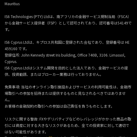
Mauritius
IS6 Technologies (PTY) Ltdは、南アフリカの金融サービス規制当局（FSCA）
から金融サービス提供者（FSP）として認可されており、認可番号は54149で
す。
IS6 Cyprus Ltdは、キプロス共和国に登録された会社であり、登録番号は HE
459160 です。
登録住所: John Kennedy street Iris building, Office 740B, 3106. Limassol,
Cyprus.
IS6 Cyprus Ltdはシステム開発を目的とした法人であり、金融サービスの提
供、投資勧誘、またはブローカー業務は行っておりません。
免責事項: 当社のオンライン取引施設およびサービスの利用可能性は、金融市
場取引への参加を招待または提供するものと見なされるべきではありませ
ん。
お客様の金融契約の取引への参加は自己責任を負うものとします。
リスクに関する警告: FXやデリバティブなどのレバレッジがかかった商品の取
引には資産に対する大きなリスクがあるため、全ての投資家に対して適切で
はない可能性があります。