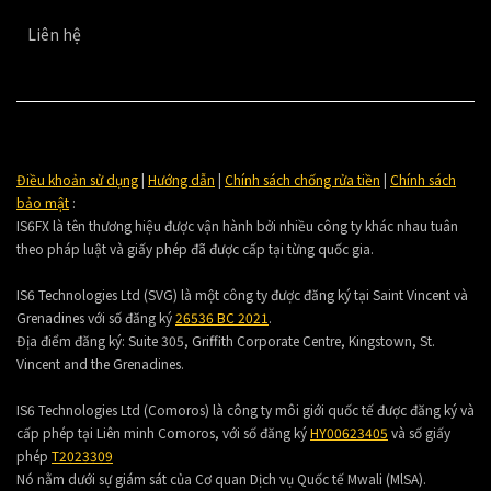
Liên hệ
Điều khoản sử dụng
|
Hướng dẫn
|
Chính sách chống rửa tiền
|
Chính sách
bảo mật
:
IS6FX là tên thương hiệu được vận hành bởi nhiều công ty khác nhau tuân
theo pháp luật và giấy phép đã được cấp tại từng quốc gia.
IS6 Technologies Ltd (SVG) là một công ty được đăng ký tại Saint Vincent và
Grenadines với số đăng ký
26536 BC 2021
.
Địa điểm đăng ký:
Suite 305, Griffith Corporate Centre, Kingstown, St.
Vincent and the Grenadines.
IS6 Technologies Ltd (Comoros) là công ty môi giới quốc tế được đăng ký và
cấp phép tại Liên minh Comoros, với số đăng ký
HY00623405
và số giấy
phép
T2023309
Nó nằm dưới sự giám sát của Cơ quan Dịch vụ Quốc tế Mwali (MlSA).