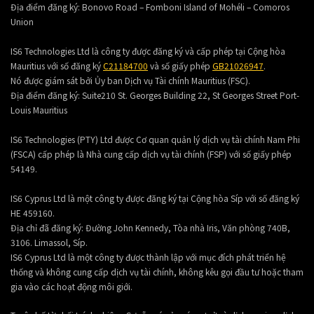
Địa điểm đăng ký:
Bonovo Road – Fomboni Island of Mohéli – Comoros
Union
IS6 Technologies Ltd là công ty được đăng ký và cấp phép tại Cộng hòa
Mauritius với số đăng ký
C21184700
và số giấy phép
GB21026947
.
Nó được giám sát bởi Ủy ban Dịch vụ Tài chính Mauritius (FSC).
Địa điểm đăng ký:
Suite210 St. Georges Building 22, St Georges Street Port-
Louis Mauritius
IS6 Technologies (PTY) Ltd được Cơ quan quản lý dịch vụ tài chính Nam Phi
(FSCA) cấp phép là Nhà cung cấp dịch vụ tài chính (FSP) với số giấy phép
54149.
IS6 Cyprus Ltd là một công ty được đăng ký tại Cộng hòa Síp với số đăng ký
HE 459160.
Địa chỉ đã đăng ký: Đường John Kennedy, Tòa nhà Iris, Văn phòng 740B,
3106. Limassol, Síp.
IS6 Cyprus Ltd là một công ty được thành lập với mục đích phát triển hệ
thống và không cung cấp dịch vụ tài chính, không kêu gọi đầu tư hoặc tham
gia vào các hoạt động môi giới.