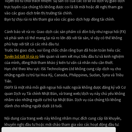
Tuyên bố từ chối trách nhiệm: Sự sẵn có của các cơ sở và dịch vụ giao dịch
trực tuyến của chúng tôi không được coi là lời mời hoặc đề nghị tham gia
vào các giao dịch trên thị trường tài chính.
Bạn tự chịu rủi ro khi tham gia vào các giao dịch hợp đồng tài chính.
Cảnh báo về rủi ro: Giao dịch các sản phẩm có đòn bẩy như ngoại hối (FX)
và phái sinh có thể mang lại rủi ro lớn đối với tài sản, vì vậy có thể không
phù hợp với tất cả các nhà đầu tư.
Trước khi giao dịch, vui lòng chắc chắn rằng bạn đã hoàn toàn hiểu các
Tuyên bố tiết lộ rủi ro
liên quan và xem xét mục tiêu đầu tư và kinh nghiệm
của mình, đồng thời tham khảo ý kiến tư vấn cá nhân nếu cần thiết.
Hạn chế theo khu vực: IS6 Technologies Ltd không cung cấp dịch vụ cho
những người cư trú tại Hoa Kỳ, Canada, Philippines, Sudan, Syria và Triều
Tiên.
IS6FX là một nhà môi giới ngoại hối nước ngoài không được đăng ký với Cơ
quan Dịch vụ Tài chính Nhật Bản, và trang web/dịch vụ này chủ yếu không
nhằm vào những người cư trú tại Nhật Bản. Dịch vụ của chúng tôi không
dành cho những người dưới 18 tuổi.
Nội dung của trang web này không nhằm mục đích cung cấp lời khuyên,
khuyến nghị đầu tư hoặc mời chào tham gia vào các hoạt động đầu tư.