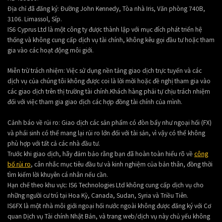
Địa chỉ đã đăng ký: Đường John Kennedy, Tòa nhà Iris, Văn phòng 740B,
3106. Limassol, Síp.
IS6 Cyprus Ltd là một công ty được thành lập với mục đích phát triển hệ
thống và không cung cấp dịch vụ tài chính, không kêu gọi đầu tư hoặc tham
gia vào các hoạt động môi giới.
Miễn trừ trách nhiệm: Việc sử dụng nền tảng giao dịch trực tuyến và các
dịch vụ của chúng tôi không được coi là lời mời hoặc đề nghị tham gia vào
các giao dịch trên thị trường tài chính.Khách hàng phải tự chịu trách nhiệm
đối với việc tham gia giao dịch các hợp đồng tài chính của mình.
Cảnh báo về rủi ro: Giao dịch các sản phẩm có đòn bẩy như ngoại hối (FX)
và phái sinh có thể mang lại rủi ro lớn đối với tài sản, vì vậy có thể không
phù hợp với tất cả các nhà đầu tư.
Trước khi giao dịch, hãy đảm bảo rằng bạn đã hoàn toàn hiểu rõ về
công
bố rủi ro
, cân nhắc mục tiêu đầu tư và kinh nghiệm của bản thân, đồng thời
tìm kiếm lời khuyên cá nhân nếu cần.
Hạn chế theo khu vực: IS6 Technologies Ltd không cung cấp dịch vụ cho
những người cư trú tại Hoa Kỳ, Canada, Sudan, Syria và Triều Tiên.
IS6FX là một nhà môi giới ngoại hối nước ngoài không được đăng ký với Cơ
quan Dịch vụ Tài chính Nhật Bản, và trang web/dịch vụ này chủ yếu không