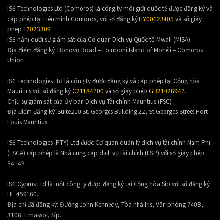
IS6 Technologies Ltd (Comoros) là công ty môi giới quốc tế được đăng ký và
cấp phép tại Liên minh Comoros, với số đăng ký
HY00623405
và số giấy
phép
T2023309
IS6 nằm dưới sự giám sát của Cơ quan Dịch vụ Quốc tế Mwali (MlSA).
Địa điểm đăng ký:
Bonovo Road – Fomboni Island of Mohéli – Comoros
Union
IS6 Technologies Ltd là công ty được đăng ký và cấp phép tại Cộng hòa
Mauritius với số đăng ký
C21184700
và số giấy phép
GB21026947
.
Chịu sự giám sát của Ủy ban Dịch vụ Tài chính Mauritius (FSC)
Địa điểm đăng ký:
Suite210 St. Georges Building 22, St Georges Street Port-
Louis Mauritius
IS6 Technologies (PTY) Ltd được Cơ quan quản lý dịch vụ tài chính Nam Phi
(FSCA) cấp phép là Nhà cung cấp dịch vụ tài chính (FSP) với số giấy phép
54149.
IS6 Cyprus Ltd là một công ty được đăng ký tại Cộng hòa Síp với số đăng ký
HE 459160.
Địa chỉ đã đăng ký: Đường John Kennedy, Tòa nhà Iris, Văn phòng 740B,
3106. Limassol, Síp.