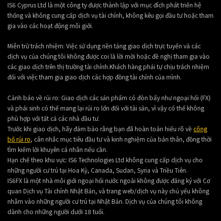
IS6 Cyprus Ltd là một công ty được thành lập với mục đích phát triển hệ
thống và không cung cấp dịch vụ tài chính, không kêu gọi đầu tư hoặc tham
gia vào các hoạt động môi giới.
Miễn trừ trách nhiệm: Việc sử dụng nền tảng giao dịch trực tuyến và các
dịch vụ của chúng tôi không được coi là lời mời hoặc đề nghị tham gia vào
các giao dịch trên thị trường tài chính.Khách hàng phải tự chịu trách nhiệm
đối với việc tham gia giao dịch các hợp đồng tài chính của mình.
Cảnh báo về rủi ro: Giao dịch các sản phẩm có đòn bẩy như ngoại hối (FX)
và phái sinh có thể mang lại rủi ro lớn đối với tài sản, vì vậy có thể không
phù hợp với tất cả các nhà đầu tư.
Trước khi giao dịch, hãy đảm bảo rằng bạn đã hoàn toàn hiểu rõ về
công
bố rủi ro
, cân nhắc mục tiêu đầu tư và kinh nghiệm của bản thân, đồng thời
tìm kiếm lời khuyên cá nhân nếu cần.
Hạn chế theo khu vực: IS6 Technologies Ltd không cung cấp dịch vụ cho
những người cư trú tại Hoa Kỳ, Canada, Sudan, Syria và Triều Tiên.
IS6FX là một nhà môi giới ngoại hối nước ngoài không được đăng ký với Cơ
quan Dịch vụ Tài chính Nhật Bản, và trang web/dịch vụ này chủ yếu không
nhằm vào những người cư trú tại Nhật Bản. Dịch vụ của chúng tôi không
dành cho những người dưới 18 tuổi.