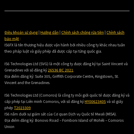
Điều khoản sử dụng
|
Hướng dẫn
|
Chính sách chống rửa tiền
|
Chính sách
bảo mật
:
IS6FX là tên thương hiệu được vận hành bởi nhiều công ty khác nhau tuân
theo pháp luật và giấy phép đã được cấp tại từng quốc gia.
IS6 Technologies Ltd (SVG) là một công ty được đăng ký tại Saint Vincent và
Grenadines với số đăng ký
26536 BC 2021
.
Địa điểm đăng ký:
Suite 305, Griffith Corporate Centre, Kingstown, St.
Vincent and the Grenadines.
IS6 Technologies Ltd (Comoros) là công ty môi giới quốc tế được đăng ký và
cấp phép tại Liên minh Comoros, với số đăng ký
HY00623405
và số giấy
phép
T2023309
IS6 nằm dưới sự giám sát của Cơ quan Dịch vụ Quốc tế Mwali (MlSA).
Địa điểm đăng ký:
Bonovo Road – Fomboni Island of Mohéli – Comoros
Union