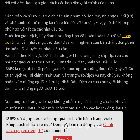
đối với việc tham gia giao dịch các hợp đồng tài chính của mình.
Cảnh báo về rủi ro: Giao dịch các sản phẩm có đòn bẩy như ngoại hối (FX)
và phái sinh có thể mang lại rủi ro lớn đối với tài sản, vì vậy có thể không
phù hợp với tất cả các nhà đầu tư.
Trước khi giao dịch, hãy đảm bảo rằng bạn đã hoàn toàn hiểu rõ về
công
bố rủi ro
, cân nhắc mục tiêu đầu tư và kinh nghiệm của bản thân, đồng thời
tìm kiếm lời khuyên cá nhân nếu cần.
Hạn chế theo khu vực: IS6 Technologies Ltd không cung cấp dịch vụ cho
những người cư trú tại Hoa Kỳ, Canada, Sudan, Syria và Triều Tiên.
IS6FX là một nhà môi giới ngoại hối nước ngoài không được đăng ký với Cơ
quan Dịch vụ Tài chính Nhật Bản, và trang web/dịch vụ này chủ yếu không
nhằm vào những người cư trú tại Nhật Bản. Dịch vụ của chúng tôi không
dành cho những người dưới 18 tuổi.
Nội dung của trang web này không nhằm mục đích cung cấp lời khuyên,
khuyến nghị đầu tư hoặc mời chào tham gia vào các hoạt động đầu tư.
IS6FX sử dụng cookie trong quá trình vận hành trang web.
Bằng cách nhấp vào nút "Đồng ý", bạn đã đồng ý với
Chính
© 2026 IS6 Technologies Ltd All Rights Reserved.
sách quyền riêng tư
của chúng tôi.