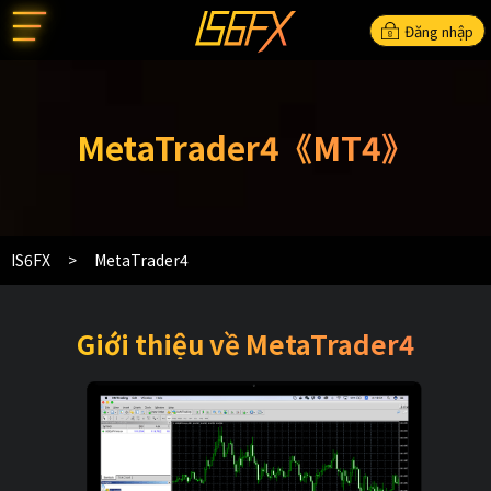
Đăng nhập
MetaTrader4《MT4》
IS6FX
MetaTrader4
Giới thiệu về MetaTrader4