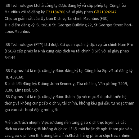
IS6 Technologies Ltd là công ty được đăng ký và cấp phép tại Cộng hòa
Mauritius với số đăng ký
C21184700
và số giấy phép
GB21026947
.
Chịu sự giám sát của Ủy ban Dịch vụ Tài chính Mauritius (FSC)
Địa điểm đăng ký:
Suite210 St. Georges Building 22, St Georges Street Port-
Louis Mauritius
IS6 Technologies (PTY) Ltd được Cơ quan quản lý dịch vụ tài chính Nam Phi
(FSCA) cấp phép là Nhà cung cấp dịch vụ tài chính (FSP) với số giấy phép
54149.
IS6 Cyprus Ltd là một công ty được đăng ký tại Cộng hòa Síp với số đăng ký
HE 459160.
Địa chỉ đã đăng ký: Đường John Kennedy, Tòa nhà Iris, Văn phòng 740B,
3106. Limassol, Síp.
IS6 Cyprus Ltd là một công ty được thành lập với mục đích phát triển hệ
thống và không cung cấp dịch vụ tài chính, không kêu gọi đầu tư hoặc tham
gia vào các hoạt động môi giới.
Miễn trừ trách nhiệm: Việc sử dụng nền tảng giao dịch trực tuyến và các
dịch vụ của chúng tôi không được coi là lời mời hoặc đề nghị tham gia vào
các giao dịch trên thị trường tài chính.Khách hàng phải tự chịu trách nhiệm