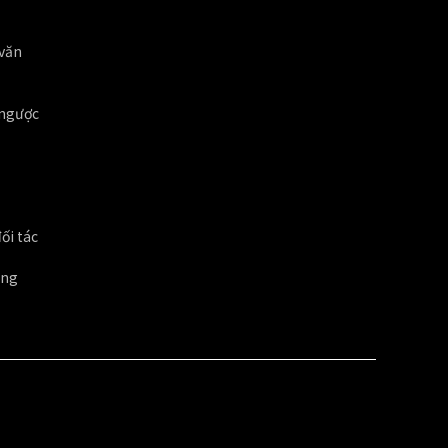
 văn
i ngược
ối tác
ung