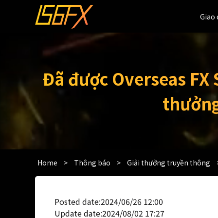
Giao 
Giao 
Đã được Overseas FX S
thưởng
Home
>
Thông báo
>
Giải thưởng truyền thông
Posted date:2024/06/26 12:00
Update date:2024/08/02 17:27