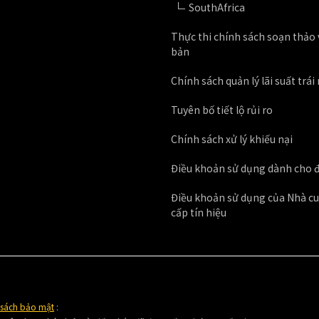
SouthAfrica
Thực thi chính sách soạn thảo
bản
Chính sách quản lý lãi suất trá
Tuyên bố tiết lộ rủi ro
Chính sách xử lý khiếu nại
Điều khoản sử dụng dành cho đ
Điều khoản sử dụng của Nhà c
cấp tín hiệu
 sách bảo mật
: