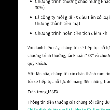
Chương trình thưởng chào mừng khác
30%)
Là công ty môi giới FX đầu tiên có lo
thưởng thành tiền mặt
Chương trình hoàn tiền tích điểm khi 
Với danh hiệu này, chúng tôi sẽ tiếp tục nỗ l
chương trình thưởng, tài khoản “EX” và chươn
quý khách.
Một lần nữa, chúng tôi xin chân thành cảm ơ
tôi sẽ tiếp tục nỗ lực để mang đến những trả
Trân trọng,IS6FX
Thông tin tiền thưởng của chúng tôi cũng đượ
Chiến dịch thưởng mở tài khoản FX ở nước n