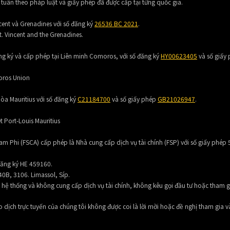
 tuân theo pháp luật và giấy phép đã được cấp tại từng quốc gia.
ncent và Grenadines với số đăng ký
26536 BC 2021
.
t. Vincent and the Grenadines.
ng ký và cấp phép tại Liên minh Comoros, với số đăng ký
HY00623405
và số giấy
oros Union
òa Mauritius với số đăng ký
C21184700
và số giấy phép
GB21026947
.
t Port-Louis Mauritius
am Phi (FSCA) cấp phép là Nhà cung cấp dịch vụ tài chính (FSP) với số giấy phép
 đăng ký HE 459160.
0B, 3106. Limassol, Síp.
n hệ thống và không cung cấp dịch vụ tài chính, không kêu gọi đầu tư hoặc tham g
 dịch trực tuyến của chúng tôi không được coi là lời mời hoặc đề nghị tham gia vào