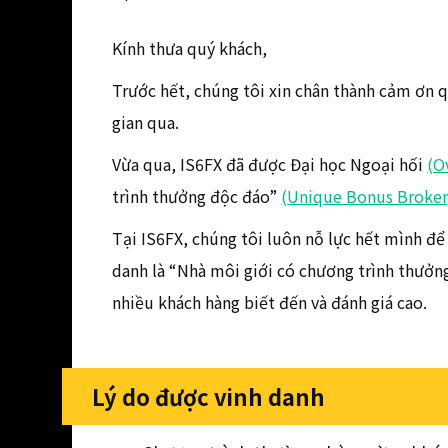
Kính thưa quý khách,
Trước hết, chúng tôi xin chân thành cảm ơn q
gian qua.
Vừa qua, IS6FX đã được Đại học Ngoại hối
(O
trình thưởng độc đáo”
(Unique Bonus Broker
Tại IS6FX, chúng tôi luôn nỗ lực hết mình để
danh là “Nhà môi giới có chương trình thưởn
nhiều khách hàng biết đến và đánh giá cao.
Lý do được vinh danh