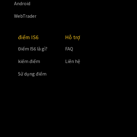
Android
WebTrader
điểm IS6
Hỗ trợ
Điểm IS6 là gì?
FAQ
kiếm điểm
Liên hệ
Sử dụng điểm