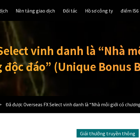
dịch
dịch
Nền tảng giao dịch
Nền tảng giao dịch
Đối tác
Đối tác
Hồ sơ công ty
Hồ sơ công ty
điểm IS6
điểm IS6
elect vinh danh là “Nhà mô
 độc đáo” (Unique Bonus B
>
Đã được Overseas FX Select vinh danh là “Nhà môi giới có chươn
Giải thưởng truyền thông