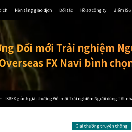
dịch
dịch
Nền tảng giao dịch
Nền tảng giao dịch
Đối tác
Đối tác
Hồ sơ công ty
Hồ sơ công ty
điểm IS6
điểm IS6
ưởng Đổi mới Trải nghiệm Ng
Overseas FX Navi bình chọ
>
IS6FX giành giải thưởng Đổi mới Trải nghiệm Người dùng Tốt nh
Giải thưởng truyền thông