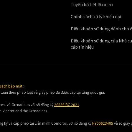
Tuyên bố tiết lộ rủi ro
Chính sách xử lý khiếu nại
Điều khoản sử dụng dành cho đ
Điều khoản sử dụng của Nhà c
cấp tín hiệu
 sách bảo mật
:
 tuân theo pháp luật và giấy phép đã được cấp tại từng quốc gia.
ncent và Grenadines với số đăng ký
26536 BC 2021
.
t. Vincent and the Grenadines.
ng ký và cấp phép tại Liên minh Comoros, với số đăng ký
HY00623405
và số giấy