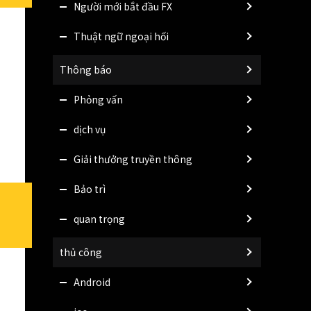
Người mới bắt đầu FX
Thuật ngữ ngoại hối
Thông báo
Phỏng vấn
dịch vụ
Giải thưởng truyền thông
Bảo trì
quan trọng
thủ công
Android