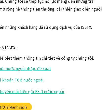
i. Chúng tôi sẽ tiếp tục nỗ lực mang đến những trải
ở rộng hệ thống tiền thưởng, cải thiện giao diện người
c đến những khách hàng đã sử dụng dịch vụ của IS6FX.
hộ IS6FX.
ể biết thêm thông tin chi tiết về công ty chúng tôi.
 hối nước ngoài được đề xuất
i khoản FX ở nước ngoài
khuyến mãi tiền gửi FX ở nước ngoài
trở lại danh sách