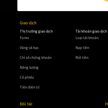
Giao dịch
Thị trường giao dịch
Tài khoản giao dịch
Forex
Loại tài khoản
Vàng và bạc
Nạp tiền
Chỉ số chứng khoán
Rút tiền
Năng lượng
Cổ phiếu
Tiền điện tử
Đối tác
H