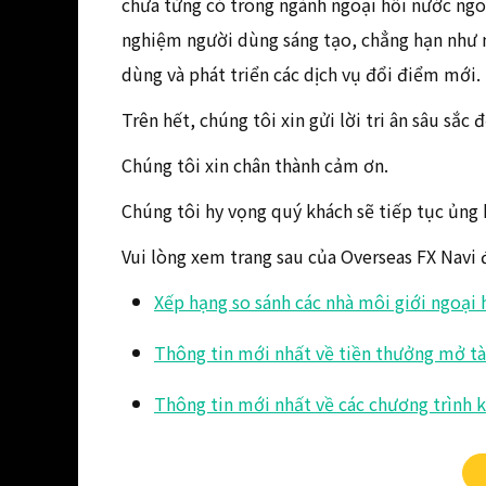
chưa từng có trong ngành ngoại hối nước ngoà
nghiệm người dùng sáng tạo, chẳng hạn như m
dùng và phát triển các dịch vụ đổi điểm mới.
Trên hết, chúng tôi xin gửi lời tri ân sâu sắ
Chúng tôi xin chân thành cảm ơn.
Chúng tôi hy vọng quý khách sẽ tiếp tục ủng 
Vui lòng xem trang sau của Overseas FX Navi đ
Xếp hạng so sánh các nhà môi giới ngoại
Thông tin mới nhất về tiền thưởng mở tà
Thông tin mới nhất về các chương trình 