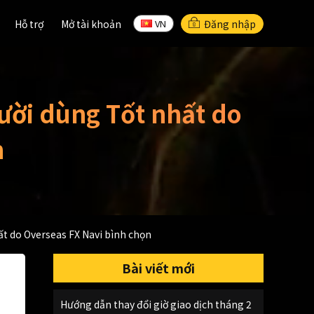
Hỗ trợ
Hỗ trợ
Mở tài khoản
Mở tài khoản
Đăng nhập
VN
VN
ười dùng Tốt nhất do
n
ất do Overseas FX Navi bình chọn
Bài viết mới
Hướng dẫn thay đổi giờ giao dịch tháng 2