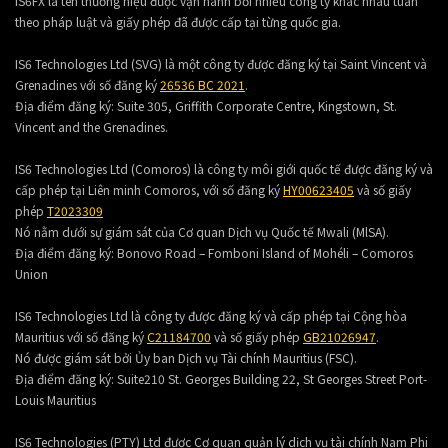
IS6FX là tên thương hiệu được vận hành bởi nhiều công ty khác nhau tuân
theo pháp luật và giấy phép đã được cấp tại từng quốc gia.
IS6 Technologies Ltd (SVG) là một công ty được đăng ký tại Saint Vincent và
Grenadines với số đăng ký
26536 BC 2021
.
Địa điểm đăng ký:
Suite 305, Griffith Corporate Centre, Kingstown, St.
Vincent and the Grenadines.
IS6 Technologies Ltd (Comoros) là công ty môi giới quốc tế được đăng ký và
cấp phép tại Liên minh Comoros, với số đăng ký
HY00623405
và số giấy
phép
T2023309
Nó nằm dưới sự giám sát của Cơ quan Dịch vụ Quốc tế Mwali (MlSA).
Địa điểm đăng ký:
Bonovo Road – Fomboni Island of Mohéli – Comoros
Union
IS6 Technologies Ltd là công ty được đăng ký và cấp phép tại Cộng hòa
Mauritius với số đăng ký
C21184700
và số giấy phép
GB21026947
.
Nó được giám sát bởi Ủy ban Dịch vụ Tài chính Mauritius (FSC).
Địa điểm đăng ký:
Suite210 St. Georges Building 22, St Georges Street Port-
Louis Mauritius
IS6 Technologies (PTY) Ltd được Cơ quan quản lý dịch vụ tài chính Nam Phi