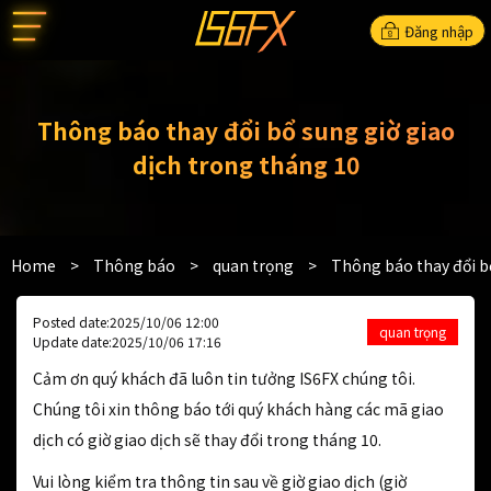
Đăng nhập
Thông báo thay đổi bổ sung giờ giao
dịch trong tháng 10
Home
>
Thông báo
>
quan trọng
>
Thông báo thay đổi bổ
Posted date:2025/10/06 12:00
quan trọng
Update date:2025/10/06 17:16
Cảm ơn quý khách đã luôn tin tưởng IS6FX chúng tôi.
Chúng tôi xin thông báo tới quý khách hàng các mã giao
dịch có giờ giao dịch sẽ thay đổi trong tháng 10.
Vui lòng kiểm tra thông tin sau về giờ giao dịch (giờ