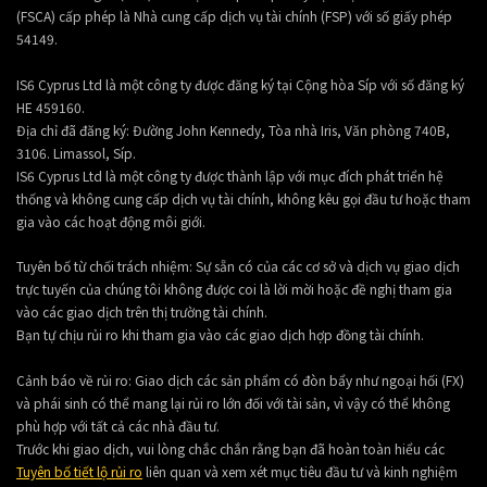
(FSCA) cấp phép là Nhà cung cấp dịch vụ tài chính (FSP) với số giấy phép
54149.
IS6 Cyprus Ltd là một công ty được đăng ký tại Cộng hòa Síp với số đăng ký
HE 459160.
Địa chỉ đã đăng ký: Đường John Kennedy, Tòa nhà Iris, Văn phòng 740B,
3106. Limassol, Síp.
IS6 Cyprus Ltd là một công ty được thành lập với mục đích phát triển hệ
thống và không cung cấp dịch vụ tài chính, không kêu gọi đầu tư hoặc tham
gia vào các hoạt động môi giới.
Tuyên bố từ chối trách nhiệm: Sự sẵn có của các cơ sở và dịch vụ giao dịch
trực tuyến của chúng tôi không được coi là lời mời hoặc đề nghị tham gia
vào các giao dịch trên thị trường tài chính.
Bạn tự chịu rủi ro khi tham gia vào các giao dịch hợp đồng tài chính.
Cảnh báo về rủi ro: Giao dịch các sản phẩm có đòn bẩy như ngoại hối (FX)
và phái sinh có thể mang lại rủi ro lớn đối với tài sản, vì vậy có thể không
phù hợp với tất cả các nhà đầu tư.
Trước khi giao dịch, vui lòng chắc chắn rằng bạn đã hoàn toàn hiểu các
Tuyên bố tiết lộ rủi ro
liên quan và xem xét mục tiêu đầu tư và kinh nghiệm