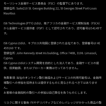
モーリシャス金融サービス委員会（FSC）の監督下にあります。
登録住所:
Suite210 St. Georges Building 22, St Georges Street Port-Louis
Mauritius
IS6 Technologies (PTY) Ltdは、南アフリカの金融サービス規制当局（FSCA）
から金融サービス提供者（FSP）として認可されており、認可番号は54149で
す。
IS6 Cyprus Ltdは、キプロス共和国に登録された会社であり、登録番号は HE
459160 です。
登録住所: John Kennedy street Iris building, Office 740B, 3106. Limassol,
Cyprus.
IS6 Cyprus Ltdはシステム開発を目的とした法人であり、金融サービスの提
供、投資勧誘、またはブローカー業務は行っておりません。
免責事項: 当社のオンライン取引施設およびサービスの利用可能性は、金融市
場取引への参加を招待または提供するものと見なされるべきではありませ
ん。
お客様の金融契約の取引への参加は自己責任を負うものとします。
リスクに関する警告: FXやデリバティブなどのレバレッジがかかった商品の取