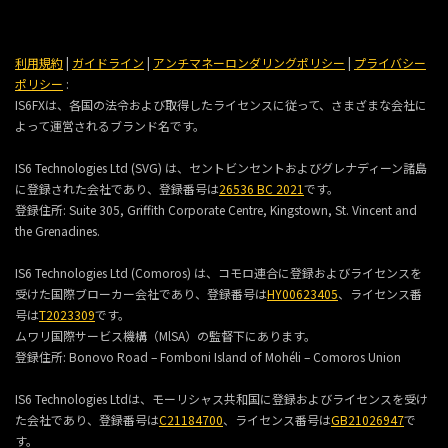
利用規約
|
ガイドライン
|
アンチマネーロンダリングポリシー
|
プライバシー
ポリシー
:
IS6FXは、各国の法令および取得したライセンスに従って、さまざまな会社に
よって運営されるブランド名です。
IS6 Technologies Ltd (SVG) は、セントビンセントおよびグレナディーン諸島
に登録された会社であり、登録番号は
26536 BC 2021
です。
登録住所:
Suite 305, Griffith Corporate Centre, Kingstown, St. Vincent and
the Grenadines.
IS6 Technologies Ltd (Comoros) は、コモロ連合に登録およびライセンスを
受けた国際ブローカー会社であり、登録番号は
HY00623405
、ライセンス番
号は
T2023309
です。
ムワリ国際サービス機構（MlSA）の監督下にあります。
登録住所:
Bonovo Road – Fomboni Island of Mohéli – Comoros Union
IS6 Technologies Ltdは、モーリシャス共和国に登録およびライセンスを受け
た会社であり、登録番号は
C21184700
、ライセンス番号は
GB21026947
で
す。