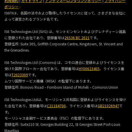
利用規約
|
ガイドライン
|
アンチマネーロンダリングポリシー
|
プライバシー
ポリシー
:
IS6FXは、各国の法令および取得したライセンスに従って、さまざまな会社に
よって運営されるブランド名です。
IS6 Technologies Ltd (SVG) は、セントビンセントおよびグレナディーン諸島
に登録された会社であり、登録番号は
26536 BC 2021
です。
登録住所:
Suite 305, Griffith Corporate Centre, Kingstown, St. Vincent and
the Grenadines.
IS6 Technologies Ltd (Comoros) は、コモロ連合に登録およびライセンスを
受けた国際ブローカー会社であり、登録番号は
HY00623405
、ライセンス番
号は
T2023309
です。
ムワリ国際サービス機構（MlSA）の監督下にあります。
登録住所:
Bonovo Road – Fomboni Island of Mohéli – Comoros Union
IS6 Technologies Ltdは、モーリシャス共和国に登録およびライセンスを受け
た会社であり、登録番号は
C21184700
、ライセンス番号は
GB21026947
で
す。
モーリシャス金融サービス委員会（FSC）の監督下にあります。
登録住所:
Suite210 St. Georges Building 22, St Georges Street Port-Louis
Mauritius