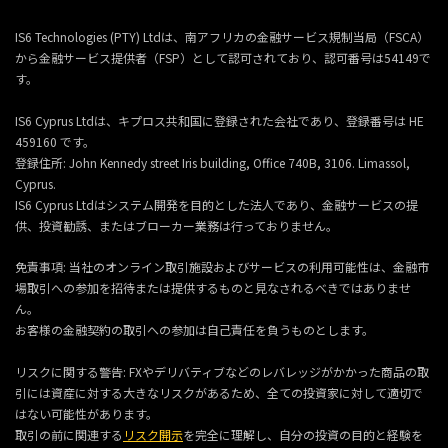
IS6 Technologies (PTY) Ltdは、南アフリカの金融サービス規制当局（FSCA）
から金融サービス提供者（FSP）として認可されており、認可番号は54149で
す。
IS6 Cyprus Ltdは、キプロス共和国に登録された会社であり、登録番号は HE
459160 です。
登録住所: John Kennedy street Iris building, Office 740B, 3106. Limassol,
Cyprus.
IS6 Cyprus Ltdはシステム開発を目的とした法人であり、金融サービスの提
供、投資勧誘、またはブローカー業務は行っておりません。
免責事項: 当社のオンライン取引施設およびサービスの利用可能性は、金融市
場取引への参加を招待または提供するものと見なされるべきではありませ
ん。
お客様の金融契約の取引への参加は自己責任を負うものとします。
リスクに関する警告: FXやデリバティブなどのレバレッジがかかった商品の取
引には資産に対する大きなリスクがあるため、全ての投資家に対して適切で
はない可能性があります。
取引の前に関連する
リスク開示
を完全に理解し、自分の投資の目的と経験を