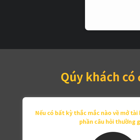
Qúy khách có
Nếu có bất kỳ thắc mắc nào về mở tài 
phần câu hỏi thường g