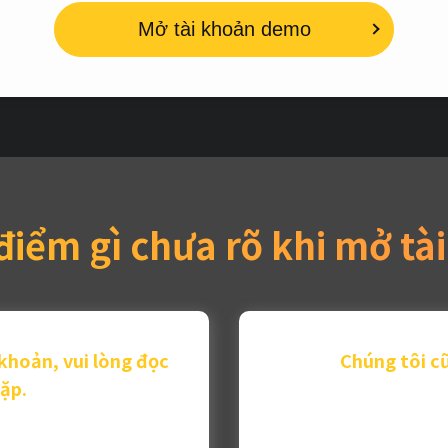
Mở tài khoản demo
điểm gì chưa rõ khi mở tà
khoản, vui lòng đọc
Chúng tôi cũ
ặp.