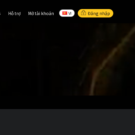
6
Hỗ trợ
Mở tài khoản
VI
6
Hỗ trợ
Mở tài khoản
Đăng nhập
VI