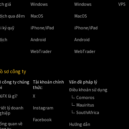
ch giá
Windows
Windows
VPS
 dịch qua đêm
MacOS
MacOS
i ký quỹ
iPhone/iPad
iPhone/iPad
dịch
Android
Android
WebTrader
WebTrader
ồ sơ công ty
ề công ty chúng
Tài khoản chính
Vấn đề pháp lý
ôi
thức:
Điều khoản sử dụng
S6FX là gì?
X
Comoros
Mauiritus
riết lý doanh
Instagram
SouthAfrica
ghiệp
Facebook
ổng quan về
Hướng dẫn
ông ty