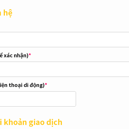
n hệ
để xác nhận)
*
ện thoại di động)
*
i khoản giao dịch