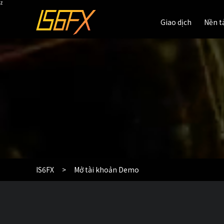
z
Giao dịch
Nền t
Giao dịch
Nền t
IS6FX
Mở tài khoản Demo