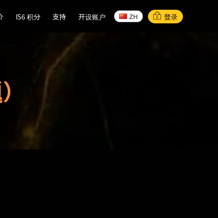
介
介
IS6 积分
IS6 积分
支持
支持
开设账户
开设账户
登录
ZH
ZH
题）