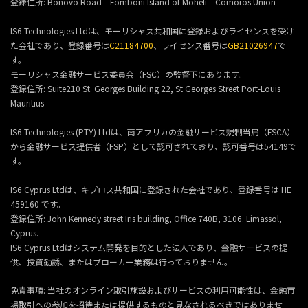
登録住所:
Bonovo Road – Fomboni Island of Mohéli – Comoros Union
IS6 Technologies Ltdは、モーリシャス共和国に登録およびライセンスを受け
た会社であり、登録番号は
C21184700
、ライセンス番号は
GB21026947
で
す。
モーリシャス金融サービス委員会（FSC）の監督下にあります。
登録住所:
Suite210 St. Georges Building 22, St Georges Street Port-Louis
Mauritius
IS6 Technologies (PTY) Ltdは、南アフリカの金融サービス規制当局（FSCA）
から金融サービス提供者（FSP）として認可されており、認可番号は54149で
す。
IS6 Cyprus Ltdは、キプロス共和国に登録された会社であり、登録番号は HE
459160 です。
登録住所: John Kennedy street Iris building, Office 740B, 3106. Limassol,
Cyprus.
IS6 Cyprus Ltdはシステム開発を目的とした法人であり、金融サービスの提
供、投資勧誘、またはブローカー業務は行っておりません。
免責事項: 当社のオンライン取引施設およびサービスの利用可能性は、金融市
場取引への参加を招待または提供するものと見なされるべきではありませ