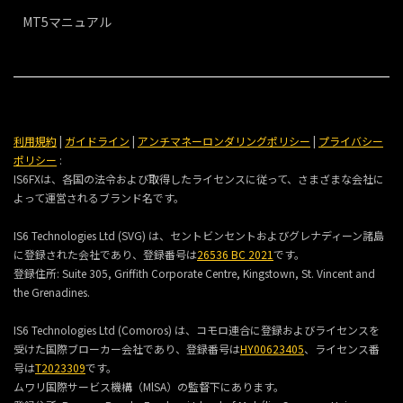
MT5マニュアル
利用規約
|
ガイドライン
|
アンチマネーロンダリングポリシー
|
プライバシー
ポリシー
:
IS6FXは、各国の法令および取得したライセンスに従って、さまざまな会社に
よって運営されるブランド名です。
IS6 Technologies Ltd (SVG) は、セントビンセントおよびグレナディーン諸島
に登録された会社であり、登録番号は
26536 BC 2021
です。
登録住所:
Suite 305, Griffith Corporate Centre, Kingstown, St. Vincent and
the Grenadines.
IS6 Technologies Ltd (Comoros) は、コモロ連合に登録およびライセンスを
受けた国際ブローカー会社であり、登録番号は
HY00623405
、ライセンス番
号は
T2023309
です。
ムワリ国際サービス機構（MlSA）の監督下にあります。