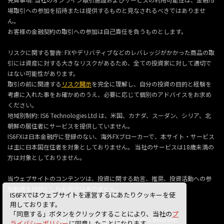
場取引への参加を招待または提供するものと見なされるべきではありませ
ん。
お客様の金融契約の取引への参加は自己責任を負うものとします。
リスクに関する警告: FXやデリバティブなどのレバレッジがかかった商品の取
引には資産に対する大きなリスクがあるため、全ての投資家に対して適切で
はない可能性があります。
取引の前に関連する
リスク開示
を完全に理解し、自分の投資の目的と経験を
考慮に入れた事をお確かめのうえ、必要に応じて個別のアドバイスをお求め
ください。
地域別制約: IS6 Technologies Ltd は、米国、カナダ、スーダン、シリア、北
朝鮮の居住者にサービスを提供していません。
IS6FXは日本金融庁に登録のない、海外FXブローカーで、本サイト・サービス
は主に日本国在住者を対象としておりません。 当社のサービスは18歳未満の
方は対象としておりません。
当ウェブサイトのコンテンツは、投資に関する助言、推奨、投資活動への参
加勧誘を目的としたものではありません。
IS6FXではウェブサイトを運営するにあたりクッキーを使
用しております。
「同意する」ボタンをクリックすることにより、当社の
プ
© 2026 IS6 Technologies Ltd All Rights Reserved.
ライバシーポリシー
に同意したことになります。