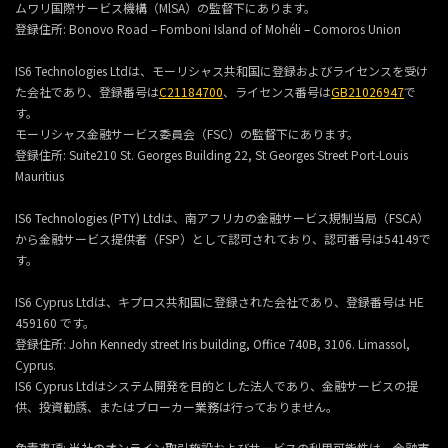
ムワリ国際サービス機構（MlSA）の監督下にあります。
登録住所:
Bonovo Road – Fomboni Island of Mohéli – Comoros Union
IS6 Technologies Ltdは、モーリシャス共和国に登録およびライセンスを受け
た会社であり、登録番号は
C21184700
、ライセンス番号は
GB21026947
で
す。
モーリシャス金融サービス委員会（FSC）の監督下にあります。
登録住所:
Suite210 St. Georges Building 22, St Georges Street Port-Louis
Mauritius
IS6 Technologies (PTY) Ltdは、南アフリカの金融サービス規制当局（FSCA）
から金融サービス提供者（FSP）として認可されており、認可番号は54149で
す。
IS6 Cyprus Ltdは、キプロス共和国に登録された会社であり、登録番号は HE
459160 です。
登録住所: John Kennedy street Iris building, Office 740B, 3106. Limassol,
Cyprus.
IS6 Cyprus Ltdはシステム開発を目的とした法人であり、金融サービスの提
供、投資勧誘、またはブローカー業務は行っておりません。
免責事項: 当社のオンライン取引施設およびサービスの利用可能性は、金融市