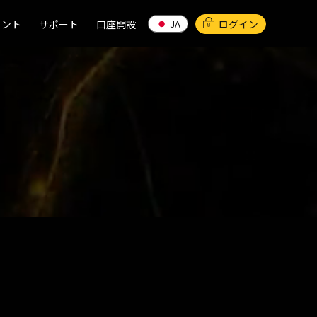
イント
イント
サポート
サポート
口座開設
口座開設
ログイン
JA
JA