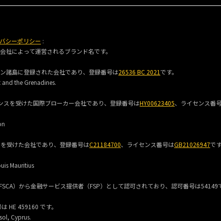
バシーポリシー
:
な会社によって運営されるブランド名です。
グレナディーン諸島に登録された会社であり、登録番号は
26536 BC 2021
です。
t and the Grenadines.
録およびライセンスを受けた国際ブローカー会社であり、登録番号は
HY00623405
、ライセンス番
on
イセンスを受けた会社であり、登録番号は
C21184700
、ライセンス番号は
GB21026947
で
uis Mauritius
ス規制当局（FSCA）から金融サービス提供者（FSP）として認可されており、認可番号は5414
HE 459160 です。
sol, Cyprus.