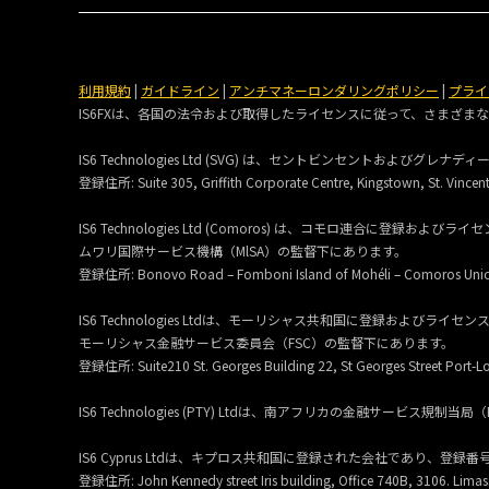
利用規約
|
ガイドライン
|
アンチマネーロンダリングポリシー
|
プライ
IS6FXは、各国の法令および取得したライセンスに従って、さまざま
IS6 Technologies Ltd (SVG) は、セントビンセントおよび
登録住所:
Suite 305, Griffith Corporate Centre, Kingstown, St. Vincen
IS6 Technologies Ltd (Comoros) は、コモロ連合に登
ムワリ国際サービス機構（MlSA）の監督下にあります。
登録住所:
Bonovo Road – Fomboni Island of Mohéli – Comoros Uni
IS6 Technologies Ltdは、モーリシャス共和国に登録およびラ
モーリシャス金融サービス委員会（FSC）の監督下にあります。
登録住所:
Suite210 St. Georges Building 22, St Georges Street Port-Lo
IS6 Technologies (PTY) Ltdは、南アフリカの金融サービ
IS6 Cyprus Ltdは、キプロス共和国に登録された会社であり、登録番号は 
登録住所: John Kennedy street Iris building, Office 740B, 3106. Limas