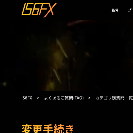
取引
取引
プ
プ
IS6FX
よくあるご質問(FAQ)
カテゴリ別質問一覧
変更手続き