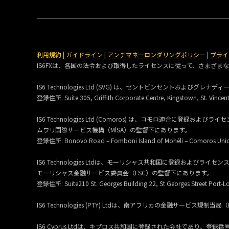
利用規約
|
ガイドライン
|
アンチマネーロンダリングポリシー
|
プライ
IS6FXは、各国の法令および取得したライセンスに従って、さまざま
IS6 Technologies Ltd (SVG) は、セントビンセントおよび
登録住所:
Suite 305, Griffith Corporate Centre, Kingstown, St. Vincen
IS6 Technologies Ltd (Comoros) は、コモロ連合に登
ムワリ国際サービス機構（MlSA）の監督下にあります。
登録住所:
Bonovo Road – Fomboni Island of Mohéli – Comoros Uni
IS6 Technologies Ltdは、モーリシャス共和国に登録およびラ
モーリシャス金融サービス委員会（FSC）の監督下にあります。
登録住所:
Suite210 St. Georges Building 22, St Georges Street Port-Lo
IS6 Technologies (PTY) Ltdは、南アフリカの金融サービ
IS6 Cyprus Ltdは、キプロス共和国に登録された会社であり、登録番号は 