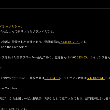
バシーポリシー
:
な会社によって運営されるブランド名です。
グレナディーン諸島に登録された会社であり、登録番号は
26536 BC 2021
です。
t and the Grenadines.
録およびライセンスを受けた国際ブローカー会社であり、登録番号は
HY00623405
、ライセンス番
on
イセンスを受けた会社であり、登録番号は
C21184700
、ライセンス番号は
GB21026947
で
uis Mauritius
ス規制当局（FSCA）から金融サービス提供者（FSP）として認可されており、認可番号は5414
HE 459160 です。