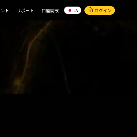
イント
イント
サポート
サポート
口座開設
口座開設
ログイン
JA
JA