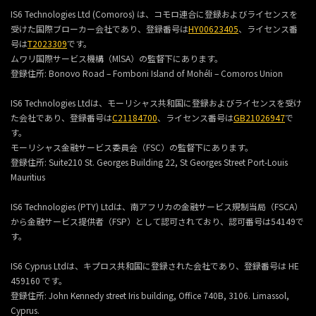
IS6 Technologies Ltd (Comoros) は、コモロ連合に登録およびライセンスを
受けた国際ブローカー会社であり、登録番号は
HY00623405
、ライセンス番
号は
T2023309
です。
ムワリ国際サービス機構（MlSA）の監督下にあります。
登録住所:
Bonovo Road – Fomboni Island of Mohéli – Comoros Union
IS6 Technologies Ltdは、モーリシャス共和国に登録およびライセンスを受け
た会社であり、登録番号は
C21184700
、ライセンス番号は
GB21026947
で
す。
モーリシャス金融サービス委員会（FSC）の監督下にあります。
登録住所:
Suite210 St. Georges Building 22, St Georges Street Port-Louis
Mauritius
IS6 Technologies (PTY) Ltdは、南アフリカの金融サービス規制当局（FSCA）
から金融サービス提供者（FSP）として認可されており、認可番号は54149で
す。
IS6 Cyprus Ltdは、キプロス共和国に登録された会社であり、登録番号は HE
459160 です。
登録住所: John Kennedy street Iris building, Office 740B, 3106. Limassol,
Cyprus.