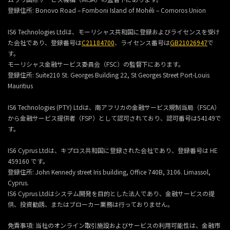
登録住所:
Bonovo Road – Fomboni Island of Mohéli – Comoros Union
IS6 Technologies Ltdは、モーリシャス共和国に登録およびライセンスを受け
た会社であり、登録番号は
C21184700
、ライセンス番号は
GB21026947
で
す。
モーリシャス金融サービス委員会（FSC）の監督下にあります。
登録住所:
Suite210 St. Georges Building 22, St Georges Street Port-Louis
Mauritius
IS6 Technologies (PTY) Ltdは、南アフリカの金融サービス規制当局（FSCA）
から金融サービス提供者（FSP）として認可されており、認可番号は54149で
す。
IS6 Cyprus Ltdは、キプロス共和国に登録された会社であり、登録番号は HE
459160 です。
登録住所: John Kennedy street Iris building, Office 740B, 3106. Limassol,
Cyprus.
IS6 Cyprus Ltdはシステム開発を目的とした法人であり、金融サービスの提
供、投資勧誘、またはブローカー業務は行っておりません。
免責事項: 当社のオンライン取引施設およびサービスの利用可能性は、金融市