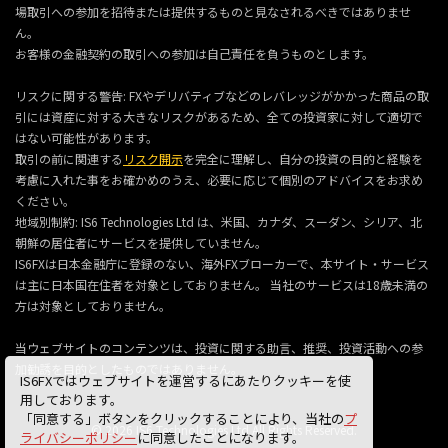
場取引への参加を招待または提供するものと見なされるべきではありませ
ん。
お客様の金融契約の取引への参加は自己責任を負うものとします。
リスクに関する警告: FXやデリバティブなどのレバレッジがかかった商品の取
引には資産に対する大きなリスクがあるため、全ての投資家に対して適切で
はない可能性があります。
取引の前に関連する
リスク開示
を完全に理解し、自分の投資の目的と経験を
考慮に入れた事をお確かめのうえ、必要に応じて個別のアドバイスをお求め
ください。
地域別制約: IS6 Technologies Ltd は、米国、カナダ、スーダン、シリア、北
朝鮮の居住者にサービスを提供していません。
IS6FXは日本金融庁に登録のない、海外FXブローカーで、本サイト・サービス
は主に日本国在住者を対象としておりません。 当社のサービスは18歳未満の
方は対象としておりません。
当ウェブサイトのコンテンツは、投資に関する助言、推奨、投資活動への参
加勧誘を目的としたものではありません。
IS6FXではウェブサイトを運営するにあたりクッキーを使
用しております。
「同意する」ボタンをクリックすることにより、当社の
プ
© 2026 IS6 Technologies Ltd All Rights Reserved.
ライバシーポリシー
に同意したことになります。