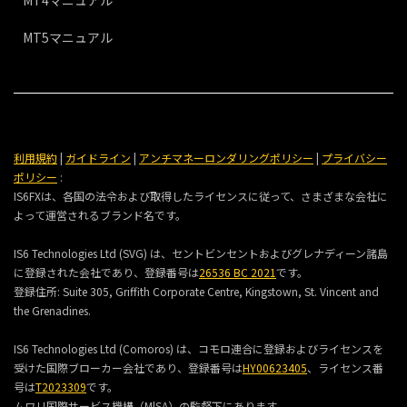
MT4マニュアル
MT5マニュアル
利用規約
|
ガイドライン
|
アンチマネーロンダリングポリシー
|
プライバシー
ポリシー
:
IS6FXは、各国の法令および取得したライセンスに従って、さまざまな会社に
よって運営されるブランド名です。
IS6 Technologies Ltd (SVG) は、セントビンセントおよびグレナディーン諸島
に登録された会社であり、登録番号は
26536 BC 2021
です。
登録住所:
Suite 305, Griffith Corporate Centre, Kingstown, St. Vincent and
the Grenadines.
IS6 Technologies Ltd (Comoros) は、コモロ連合に登録およびライセンスを
受けた国際ブローカー会社であり、登録番号は
HY00623405
、ライセンス番
号は
T2023309
です。
ムワリ国際サービス機構（MlSA）の監督下にあります。