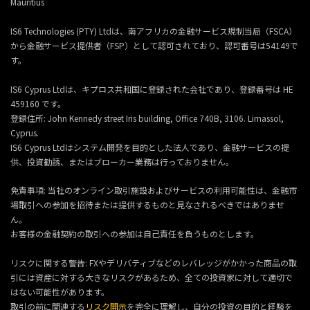
Mauritius
IS6 Technologies (PTY) Ltdは、南アフリカの金融サービス規制当局（FSCA）
から金融サービス提供者（FSP）として認可されており、認可番号は54149で
す。
IS6 Cyprus Ltdは、キプロス共和国に登録された会社であり、登録番号は HE
459160 です。
登録住所: John Kennedy street Iris building, Office 740B, 3106. Limassol,
Cyprus.
IS6 Cyprus Ltdはシステム開発を目的とした法人であり、金融サービスの提
供、投資勧誘、またはブローカー業務は行っておりません。
免責事項: 当社のオンライン取引施設およびサービスの利用可能性は、金融市
場取引への参加を招待または提供するものと見なされるべきではありませ
ん。
お客様の金融契約の取引への参加は自己責任を負うものとします。
リスクに関する警告: FXやデリバティブなどのレバレッジがかかった商品の取
引には資産に対する大きなリスクがあるため、全ての投資家に対して適切で
はない可能性があります。
取引の前に関連する
リスク開示
を完全に理解し、自分の投資の目的と経験を