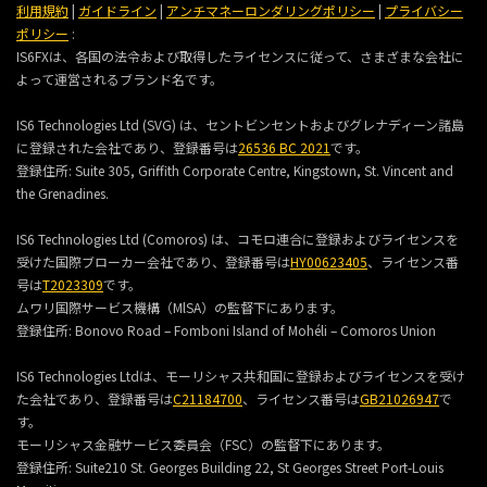
利用規約
|
ガイドライン
|
アンチマネーロンダリングポリシー
|
プライバシー
ポリシー
:
IS6FXは、各国の法令および取得したライセンスに従って、さまざまな会社に
よって運営されるブランド名です。
IS6 Technologies Ltd (SVG) は、セントビンセントおよびグレナディーン諸島
に登録された会社であり、登録番号は
26536 BC 2021
です。
登録住所:
Suite 305, Griffith Corporate Centre, Kingstown, St. Vincent and
the Grenadines.
IS6 Technologies Ltd (Comoros) は、コモロ連合に登録およびライセンスを
受けた国際ブローカー会社であり、登録番号は
HY00623405
、ライセンス番
号は
T2023309
です。
ムワリ国際サービス機構（MlSA）の監督下にあります。
登録住所:
Bonovo Road – Fomboni Island of Mohéli – Comoros Union
IS6 Technologies Ltdは、モーリシャス共和国に登録およびライセンスを受け
た会社であり、登録番号は
C21184700
、ライセンス番号は
GB21026947
で
す。
モーリシャス金融サービス委員会（FSC）の監督下にあります。
登録住所:
Suite210 St. Georges Building 22, St Georges Street Port-Louis