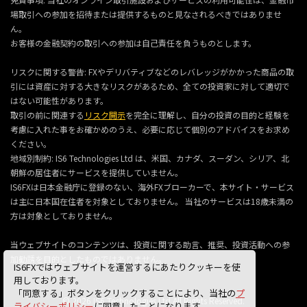
場取引への参加を招待または提供するものと見なされるべきではありませ
ん。
お客様の金融契約の取引への参加は自己責任を負うものとします。
リスクに関する警告: FXやデリバティブなどのレバレッジがかかった商品の取
引には資産に対する大きなリスクがあるため、全ての投資家に対して適切で
はない可能性があります。
取引の前に関連する
リスク開示
を完全に理解し、自分の投資の目的と経験を
考慮に入れた事をお確かめのうえ、必要に応じて個別のアドバイスをお求め
ください。
地域別制約: IS6 Technologies Ltd は、米国、カナダ、スーダン、シリア、北
朝鮮の居住者にサービスを提供していません。
IS6FXは日本金融庁に登録のない、海外FXブローカーで、本サイト・サービス
は主に日本国在住者を対象としておりません。 当社のサービスは18歳未満の
方は対象としておりません。
当ウェブサイトのコンテンツは、投資に関する助言、推奨、投資活動への参
加勧誘を目的としたものではありません。
IS6FXではウェブサイトを運営するにあたりクッキーを使
用しております。
「同意する」ボタンをクリックすることにより、当社の
プ
© 2026 IS6 Technologies Ltd All Rights Reserved.
ライバシーポリシー
に同意したことになります。