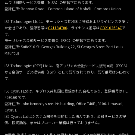
ムワリ国際サービス機構（MlSA）の監督下にあります。
登録住所:
Bonovo Road – Fomboni Island of Mohéli – Comoros Union
IS6 Technologies Ltdは、モーリシャス共和国に登録およびライセンスを受け
た会社であり、登録番号は
C21184700
、ライセンス番号は
GB21026947
で
す。
モーリシャス金融サービス委員会（FSC）の監督下にあります。
登録住所:
Suite210 St. Georges Building 22, St Georges Street Port-Louis
Mauritius
IS6 Technologies (PTY) Ltdは、南アフリカの金融サービス規制当局（FSCA）
から金融サービス提供者（FSP）として認可されており、認可番号は54149で
す。
IS6 Cyprus Ltdは、キプロス共和国に登録された会社であり、登録番号は HE
459160 です。
登録住所: John Kennedy street Iris building, Office 740B, 3106. Limassol,
Cyprus.
IS6 Cyprus Ltdはシステム開発を目的とした法人であり、金融サービスの提
供、投資勧誘、またはブローカー業務は行っておりません。
免責事項: 当社のオンライン取引施設およびサービスの利用可能性は、金融市