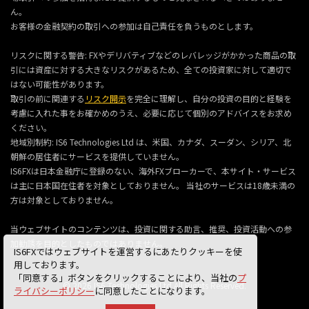
ん。
お客様の金融契約の取引への参加は自己責任を負うものとします。
リスクに関する警告: FXやデリバティブなどのレバレッジがかかった商品の取
引には資産に対する大きなリスクがあるため、全ての投資家に対して適切で
はない可能性があります。
取引の前に関連する
リスク開示
を完全に理解し、自分の投資の目的と経験を
考慮に入れた事をお確かめのうえ、必要に応じて個別のアドバイスをお求め
ください。
地域別制約: IS6 Technologies Ltd は、米国、カナダ、スーダン、シリア、北
朝鮮の居住者にサービスを提供していません。
IS6FXは日本金融庁に登録のない、海外FXブローカーで、本サイト・サービス
は主に日本国在住者を対象としておりません。 当社のサービスは18歳未満の
方は対象としておりません。
当ウェブサイトのコンテンツは、投資に関する助言、推奨、投資活動への参
加勧誘を目的としたものではありません。
IS6FXではウェブサイトを運営するにあたりクッキーを使
用しております。
「同意する」ボタンをクリックすることにより、当社の
プ
© 2026 IS6 Technologies Ltd All Rights Reserved.
ライバシーポリシー
に同意したことになります。