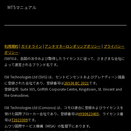
MT5マニュアル
利用規約
|
ガイドライン
|
アンチマネーロンダリングポリシー
|
プライバシー
ポリシー
:
IS6FXは、各国の法令および取得したライセンスに従って、さまざまな会社に
よって運営されるブランド名です。
IS6 Technologies Ltd (SVG) は、セントビンセントおよびグレナディーン諸島
に登録された会社であり、登録番号は
26536 BC 2021
です。
登録住所:
Suite 305, Griffith Corporate Centre, Kingstown, St. Vincent and
the Grenadines.
IS6 Technologies Ltd (Comoros) は、コモロ連合に登録およびライセンスを
受けた国際ブローカー会社であり、登録番号は
HY00623405
、ライセンス番
号は
T2023309
です。
ムワリ国際サービス機構（MlSA）の監督下にあります。