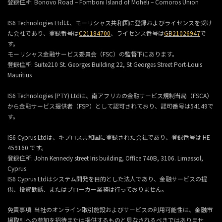
登録住所:
Bonovo Road – Fomboni Island of Mohéli – Comoros Union
IS6 Technologies Ltdは、モーリシャス共和国に登録およびライセンスを受け
た会社であり、登録番号は
C21184700
、ライセンス番号は
GB21026947
で
す。
モーリシャス金融サービス委員会（FSC）の監督下にあります。
登録住所:
Suite210 St. Georges Building 22, St Georges Street Port-Louis
Mauritius
IS6 Technologies (PTY) Ltdは、南アフリカの金融サービス規制当局（FSCA）
から金融サービス提供者（FSP）として認可されており、認可番号は54149で
す。
IS6 Cyprus Ltdは、キプロス共和国に登録された会社であり、登録番号は HE
459160 です。
登録住所: John Kennedy street Iris building, Office 740B, 3106. Limassol,
Cyprus.
IS6 Cyprus Ltdはシステム開発を目的とした法人であり、金融サービスの提
供、投資勧誘、またはブローカー業務は行っておりません。
免責事項: 当社のオンライン取引施設およびサービスの利用可能性は、金融市
場取引への参加を招待または提供するものと見なされるべきではありませ