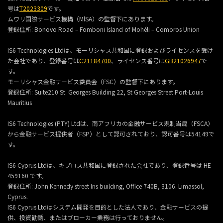
号は
T2023309
です。
ムワリ国際サービス機構（MlSA）の監督下にあります。
登録住所:
Bonovo Road – Fomboni Island of Mohéli – Comoros Union
IS6 Technologies Ltdは、モーリシャス共和国に登録およびライセンスを受け
た会社であり、登録番号は
C21184700
、ライセンス番号は
GB21026947
で
す。
モーリシャス金融サービス委員会（FSC）の監督下にあります。
登録住所:
Suite210 St. Georges Building 22, St Georges Street Port-Louis
Mauritius
IS6 Technologies (PTY) Ltdは、南アフリカの金融サービス規制当局（FSCA）
から金融サービス提供者（FSP）として認可されており、認可番号は54149で
す。
IS6 Cyprus Ltdは、キプロス共和国に登録された会社であり、登録番号は HE
459160 です。
登録住所: John Kennedy street Iris building, Office 740B, 3106. Limassol,
Cyprus.
IS6 Cyprus Ltdはシステム開発を目的とした法人であり、金融サービスの提
供、投資勧誘、またはブローカー業務は行っておりません。