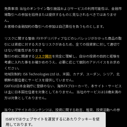
免責事項: 当社のオンライン取引施設およびサービスの利用可能性は、金融市
場取引への参加を招待または提供するものと見なされるべきではありませ
ん。
お客様の金融契約の取引への参加は自己責任を負うものとします。
リスクに関する警告: FXやデリバティブなどのレバレッジがかかった商品の取
引には資産に対する大きなリスクがあるため、全ての投資家に対して適切で
はない可能性があります。
取引の前に関連する
リスク開示
を完全に理解し、自分の投資の目的と経験を
考慮に入れた事をお確かめのうえ、必要に応じて個別のアドバイスをお求め
ください。
地域別制約: IS6 Technologies Ltd は、米国、カナダ、スーダン、シリア、北
朝鮮の居住者にサービスを提供していません。
IS6FXは日本金融庁に登録のない、海外FXブローカーで、本サイト・サービス
は主に日本国在住者を対象としておりません。 当社のサービスは18歳未満の
方は対象としておりません。
当ウェブサイトのコンテンツは、投資に関する助言、推奨、投資活動への参
加勧誘を目的としたものではありません。
IS6FXではウェブサイトを運営するにあたりクッキーを使
用しております。