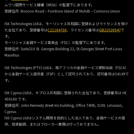
ムワリ国際サービス機構（MlSA）の監督下にあります。
登録住所:
Bonovo Road – Fomboni Island of Mohéli – Comoros Union
IS6 Technologies Ltdは、モーリシャス共和国に登録およびライセンスを受け
た会社であり、登録番号は
C21184700
、ライセンス番号は
GB21026947
で
す。
モーリシャス金融サービス委員会（FSC）の監督下にあります。
登録住所:
Suite210 St. Georges Building 22, St Georges Street Port-Louis
Mauritius
IS6 Technologies (PTY) Ltdは、南アフリカの金融サービス規制当局（FSCA）
から金融サービス提供者（FSP）として認可されており、認可番号は54149で
す。
IS6 Cyprus Ltdは、キプロス共和国に登録された会社であり、登録番号は HE
459160 です。
登録住所: John Kennedy street Iris building, Office 740B, 3106. Limassol,
Cyprus.
IS6 Cyprus Ltdはシステム開発を目的とした法人であり、金融サービスの提
供、投資勧誘、またはブローカー業務は行っておりません。