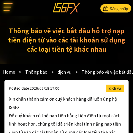
Đăng nhập
Thông báo về việc bắt đầu hỗ trợ nạp
tiền điện tử vào các tài khoản sử dụng
các loại tiền tệ khác nhau
Home
>
Thông báo
>
dịch vụ
>
Thông báo về việc bắt đầu 
Posted date:2026/05/18 17:00
dịch vụ
Xin chân thành cảm ơn quý khách hàng đã luôn ủng hộ
IS6FX.
Để quý khách có thể nạp tiền bằng tiền điện tử một cách
linh hoạt hơn, chúng tôi đã triển khai tính năng nạp tiền
điện tử vào các tài khoản sử dụng các loại tiền tệ khác