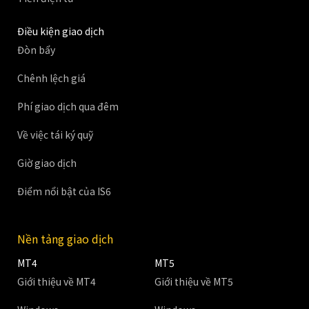
Điều kiện giao dịch
Đòn bẩy
Chênh lệch giá
Phí giao dịch qua đêm
Về việc tái ký quỹ
Giờ giao dịch
Điểm nổi bật của IS6
Nền tảng giao dịch
MT4
MT5
Giới thiệu về MT4
Giới thiệu về MT5