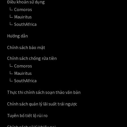
Điều khoản sử dụng
Comoros
Mauiritus
SouthAfrica
Hướng dẫn
Chính sách bảo mật
Chính sách chống rửa tiền
Comoros
Mauiritus
SouthAfrica
Thực thi chính sách soạn thảo văn bản
Chính sách quản lý lãi suất trái ngược
Tuyên bố tiết lộ rủi ro