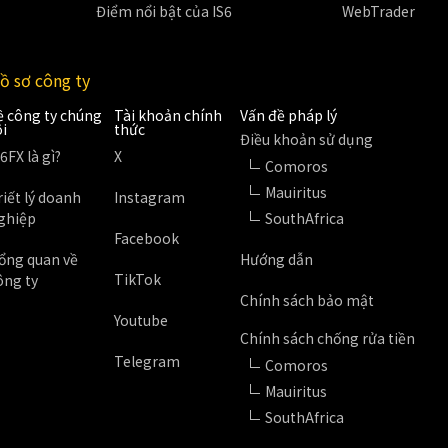
Điểm nổi bật của IS6
WebTrader
ồ sơ công ty
ề công ty chúng
Tài khoản chính
Vấn đề pháp lý
ôi
thức
Điều khoản sử dụng
S6FX là gì?
X
Comoros
Mauiritus
riết lý doanh
Instagram
ghiệp
SouthAfrica
Facebook
ổng quan về
Hướng dẫn
TikTok
ông ty
Chính sách bảo mật
Youtube
Chính sách chống rửa tiền
Telegram
Comoros
Mauiritus
SouthAfrica