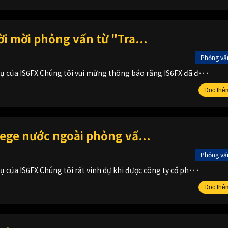
ời mời phỏng vấn từ "Tra...
Phỏng vấ
vụ của IS6FX.Chúng tôi vui mừng thông báo rằng IS6FX đã đ･･･
Đọc thê
lege nước ngoài phỏng vấ...
Phỏng vấ
ụ của IS6FX.Chúng tôi rất vinh dự khi được công ty cổ ph･･･
Đọc thê