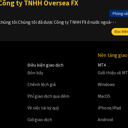
 Công ty TNHH Oversea FX
Phỏng vấ
a chúng tôi.Chúng tôi đã được Công ty TNHH FX ở nước ngoà･･･
Đọc thê
Nền tảng giao
Điều kiện giao dịch
MT4
Đòn bẩy
Giới thiệu về M
Chênh lệch giá
Windows
Phí giao dịch qua đêm
MacOS
Về việc tái ký quỹ
iPhone/iPad
Giờ giao dịch
Android