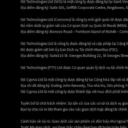
IS6 Technologies Ltd (SVG) là một công ty được đăng ký tại Saint Vi
Địa điểm đăng ký:
Suite 305, Griffith Corporate Centre, Kingstown, S
IS6 Technologies Ltd (Comoros) là công ty môi giới quốc tế được đă
Nó nằm dưới sự giám sát của Cơ quan Dịch vụ Quốc tế Mwali (MlSA).
Địa điểm đăng ký:
Bonovo Road – Fomboni Island of Mohéli – Com
IS6 Technologies Ltd là công ty được đăng ký và cấp phép tại Cộng h
Nó được giám sát bởi Ủy ban Dịch vụ Tài chính Mauritius (FSC).
Địa điểm đăng ký:
Suite210 St. Georges Building 22, St Georges Stree
IS6 Technologies (PTY) Ltd được Cơ quan quản lý dịch vụ tài chính N
IS6 Cyprus Ltd là một công ty được đăng ký tại Cộng hòa Síp với số
Địa chỉ đã đăng ký: Đường John Kennedy, Tòa nhà Iris, Văn phòng 74
IS6 Cyprus Ltd là một công ty được thành lập với mục đích phát triể
Tuyên bố từ chối trách nhiệm: Sự sẵn có của các cơ sở và dịch vụ giao
Bạn tự chịu rủi ro khi tham gia vào các giao dịch hợp đồng tài chính.
Cảnh báo về rủi ro: Giao dịch các sản phẩm có đòn bẩy như ngoại hối 
Trước khi giao dịch, vui lòng chắc chắn rằng bạn đã hoàn toàn hiểu