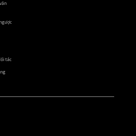
 văn
i ngược
ối tác
ung