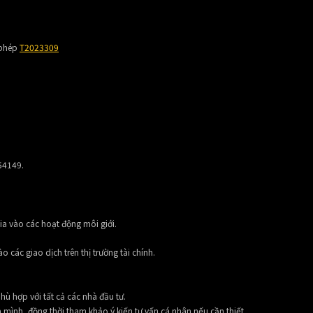
 phép
T2023309
 54149.
ia vào các hoạt động môi giới.
 các giao dịch trên thị trường tài chính.
hù hợp với tất cả các nhà đầu tư.
 mình, đồng thời tham khảo ý kiến tư vấn cá nhân nếu cần thiết.