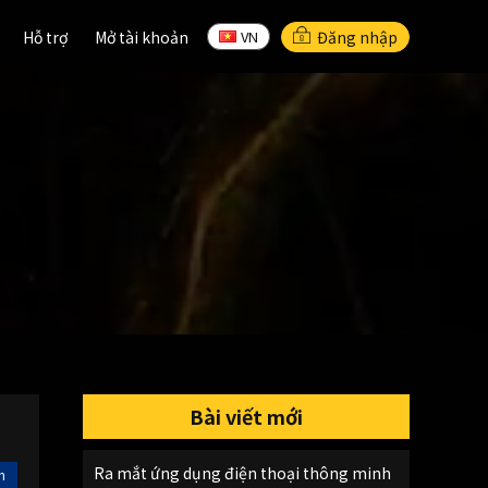
Hỗ trợ
Hỗ trợ
Mở tài khoản
Mở tài khoản
Đăng nhập
VN
VN
Bài viết mới
Ra mắt ứng dụng điện thoại thông minh
n