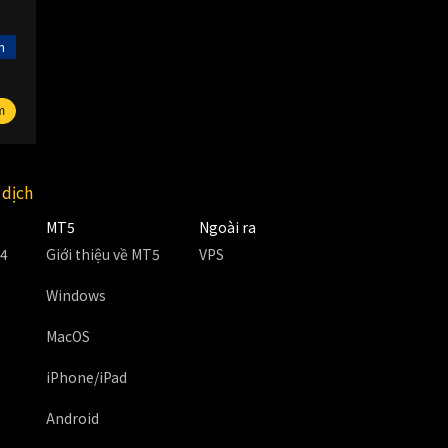
n
m
 dịch
MT5
Ngoài ra
T4
Giới thiệu về MT5
VPS
Windows
MacOS
iPhone/iPad
Android