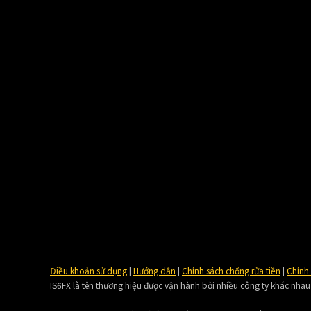
Điều khoản sử dụng
|
Hướng dẫn
|
Chính sách chống rửa tiền
|
Chính
IS6FX là tên thương hiệu được vận hành bởi nhiều công ty khác nhau