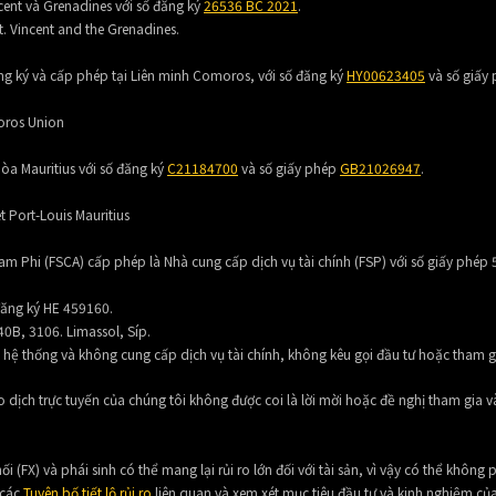
ncent và Grenadines với số đăng ký
26536 BC 2021
.
t. Vincent and the Grenadines.
ng ký và cấp phép tại Liên minh Comoros, với số đăng ký
HY00623405
và số giấy
oros Union
òa Mauritius với số đăng ký
C21184700
và số giấy phép
GB21026947
.
t Port-Louis Mauritius
am Phi (FSCA) cấp phép là Nhà cung cấp dịch vụ tài chính (FSP) với số giấy phép
 đăng ký HE 459160.
0B, 3106. Limassol, Síp.
n hệ thống và không cung cấp dịch vụ tài chính, không kêu gọi đầu tư hoặc tham g
 dịch trực tuyến của chúng tôi không được coi là lời mời hoặc đề nghị tham gia vào
(FX) và phái sinh có thể mang lại rủi ro lớn đối với tài sản, vì vậy có thể không p
 các
Tuyên bố tiết lộ rủi ro
liên quan và xem xét mục tiêu đầu tư và kinh nghiệm của