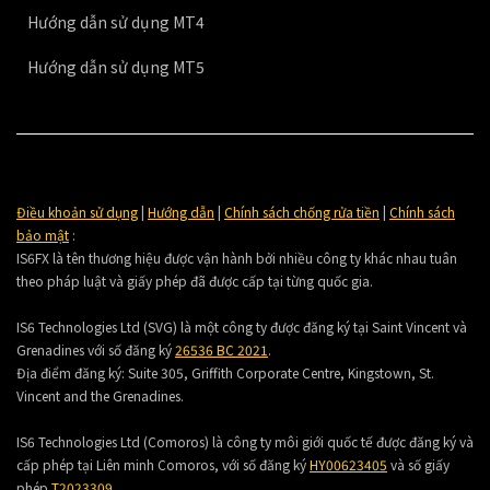
Hướng dẫn sử dụng MT4
Hướng dẫn sử dụng MT5
Điều khoản sử dụng
|
Hướng dẫn
|
Chính sách chống rửa tiền
|
Chính sách
bảo mật
:
IS6FX là tên thương hiệu được vận hành bởi nhiều công ty khác nhau tuân
theo pháp luật và giấy phép đã được cấp tại từng quốc gia.
IS6 Technologies Ltd (SVG) là một công ty được đăng ký tại Saint Vincent và
Grenadines với số đăng ký
26536 BC 2021
.
Địa điểm đăng ký:
Suite 305, Griffith Corporate Centre, Kingstown, St.
Vincent and the Grenadines.
IS6 Technologies Ltd (Comoros) là công ty môi giới quốc tế được đăng ký và
cấp phép tại Liên minh Comoros, với số đăng ký
HY00623405
và số giấy
phép
T2023309