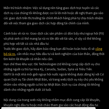
Miễn trừ trách nhiệm: Việc sử dụng nền tảng giao dịch trực tuyến và các
dịch vụ của chúng tôi không được coi là lời mời hoặc đề nghị tham gia vào
các giao dịch trên thị trường tài chính.Khách hàng phải tự chịu trách nhiệm
đối với việc tham gia giao dịch các hợp đồng tài chính của mình.
Cảnh báo về rủi ro: Giao dịch các sản phẩm có đòn bẩy như ngoại hối (FX)
và phái sinh có thể mang lại rủi ro lớn đối với tài sản, vì vậy có thể không
phù hợp với tất cả các nhà đầu tư.
Trước khi giao dịch, hãy đảm bảo rằng bạn đã hoàn toàn hiểu rõ về
công
bố rủi ro
, cân nhắc mục tiêu đầu tư và kinh nghiệm của bản thân, đồng thời
tìm kiếm lời khuyên cá nhân nếu cần.
Hạn chế theo khu vực: IS6 Technologies Ltd không cung cấp dịch vụ cho
những người cư trú tại Hoa Kỳ, Canada, Sudan, Syria và Triều Tiên.
IS6FX là một nhà môi giới ngoại hối nước ngoài không được đăng ký với Cơ
quan Dịch vụ Tài chính Nhật Bản, và trang web/dịch vụ này chủ yếu không
nhằm vào những người cư trú tại Nhật Bản. Dịch vụ của chúng tôi không
dành cho những người dưới 18 tuổi.
Nội dung của trang web này không nhằm mục đích cung cấp lời khuyên,
khuyến nghị đầu tư hoặc mời chào tham gia vào các hoạt động đầu tư.