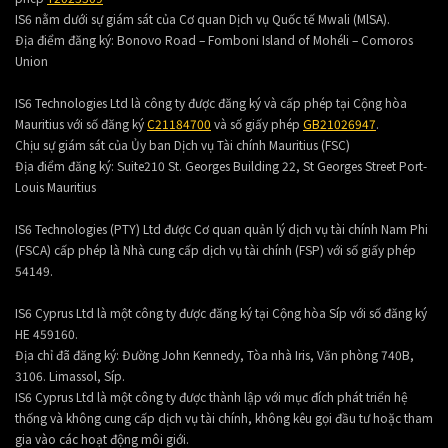
IS6 nằm dưới sự giám sát của Cơ quan Dịch vụ Quốc tế Mwali (MlSA).
Địa điểm đăng ký:
Bonovo Road – Fomboni Island of Mohéli – Comoros
Union
IS6 Technologies Ltd là công ty được đăng ký và cấp phép tại Cộng hòa
Mauritius với số đăng ký
C21184700
và số giấy phép
GB21026947
.
Chịu sự giám sát của Ủy ban Dịch vụ Tài chính Mauritius (FSC)
Địa điểm đăng ký:
Suite210 St. Georges Building 22, St Georges Street Port-
Louis Mauritius
IS6 Technologies (PTY) Ltd được Cơ quan quản lý dịch vụ tài chính Nam Phi
(FSCA) cấp phép là Nhà cung cấp dịch vụ tài chính (FSP) với số giấy phép
54149.
IS6 Cyprus Ltd là một công ty được đăng ký tại Cộng hòa Síp với số đăng ký
HE 459160.
Địa chỉ đã đăng ký: Đường John Kennedy, Tòa nhà Iris, Văn phòng 740B,
3106. Limassol, Síp.
IS6 Cyprus Ltd là một công ty được thành lập với mục đích phát triển hệ
thống và không cung cấp dịch vụ tài chính, không kêu gọi đầu tư hoặc tham
gia vào các hoạt động môi giới.