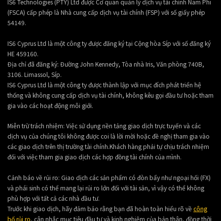
IS6 Technologies (PTY) Ltd được Cơ quan quản lý dịch vụ tài chính Nam Phi
(FSCA) cấp phép là Nhà cung cấp dịch vụ tài chính (FSP) với số giấy phép
54149.
IS6 Cyprus Ltd là một công ty được đăng ký tại Cộng hòa Síp với số đăng ký
HE 459160.
Địa chỉ đã đăng ký: Đường John Kennedy, Tòa nhà Iris, Văn phòng 740B,
3106. Limassol, Síp.
IS6 Cyprus Ltd là một công ty được thành lập với mục đích phát triển hệ
thống và không cung cấp dịch vụ tài chính, không kêu gọi đầu tư hoặc tham
gia vào các hoạt động môi giới.
Miễn trừ trách nhiệm: Việc sử dụng nền tảng giao dịch trực tuyến và các
dịch vụ của chúng tôi không được coi là lời mời hoặc đề nghị tham gia vào
các giao dịch trên thị trường tài chính.Khách hàng phải tự chịu trách nhiệm
đối với việc tham gia giao dịch các hợp đồng tài chính của mình.
Cảnh báo về rủi ro: Giao dịch các sản phẩm có đòn bẩy như ngoại hối (FX)
và phái sinh có thể mang lại rủi ro lớn đối với tài sản, vì vậy có thể không
phù hợp với tất cả các nhà đầu tư.
Trước khi giao dịch, hãy đảm bảo rằng bạn đã hoàn toàn hiểu rõ về
công
bố rủi ro
, cân nhắc mục tiêu đầu tư và kinh nghiệm của bản thân, đồng thời