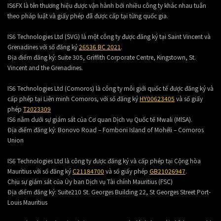
IS6FX là tên thương hiệu được vận hành bởi nhiều công ty khác nhau tuân
theo pháp luật và giấy phép đã được cấp tại từng quốc gia.
IS6 Technologies Ltd (SVG) là một công ty được đăng ký tại Saint Vincent và
Grenadines với số đăng ký
26536 BC 2021
.
Địa điểm đăng ký:
Suite 305, Griffith Corporate Centre, Kingstown, St.
Vincent and the Grenadines.
IS6 Technologies Ltd (Comoros) là công ty môi giới quốc tế được đăng ký và
cấp phép tại Liên minh Comoros, với số đăng ký
HY00623405
và số giấy
phép
T2023309
IS6 nằm dưới sự giám sát của Cơ quan Dịch vụ Quốc tế Mwali (MlSA).
Địa điểm đăng ký:
Bonovo Road – Fomboni Island of Mohéli – Comoros
Union
IS6 Technologies Ltd là công ty được đăng ký và cấp phép tại Cộng hòa
Mauritius với số đăng ký
C21184700
và số giấy phép
GB21026947
.
Chịu sự giám sát của Ủy ban Dịch vụ Tài chính Mauritius (FSC)
Địa điểm đăng ký:
Suite210 St. Georges Building 22, St Georges Street Port-
Louis Mauritius