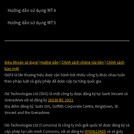
Hướng dẫn sử dụng MT4
Hướng dẫn sử dụng MT5
Điều khoản sử dụng
|
Hướng dẫn
|
Chính sách chống rửa tiền
|
Chính sách
bảo mật
:
IS6FX là tên thương hiệu được vận hành bởi nhiều công ty khác nhau tuân
theo pháp luật và giấy phép đã được cấp tại từng quốc gia.
IS6 Technologies Ltd (SVG) là một công ty được đăng ký tại Saint Vincent và
Grenadines với số đăng ký
26536 BC 2021
.
Địa điểm đăng ký:
Suite 305, Griffith Corporate Centre, Kingstown, St.
Vincent and the Grenadines.
IS6 Technologies Ltd (Comoros) là công ty môi giới quốc tế được đăng ký và
cấp phép tại Liên minh Comoros, với số đăng ký
HY00623405
và số giấy