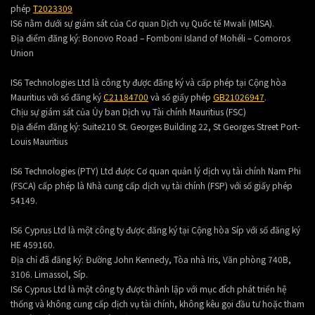
phép
T2023309
IS6 nằm dưới sự giám sát của Cơ quan Dịch vụ Quốc tế Mwali (MlSA).
Địa điểm đăng ký:
Bonovo Road – Fomboni Island of Mohéli – Comoros
Union
IS6 Technologies Ltd là công ty được đăng ký và cấp phép tại Cộng hòa
Mauritius với số đăng ký
C21184700
và số giấy phép
GB21026947
.
Chịu sự giám sát của Ủy ban Dịch vụ Tài chính Mauritius (FSC)
Địa điểm đăng ký:
Suite210 St. Georges Building 22, St Georges Street Port-
Louis Mauritius
IS6 Technologies (PTY) Ltd được Cơ quan quản lý dịch vụ tài chính Nam Phi
(FSCA) cấp phép là Nhà cung cấp dịch vụ tài chính (FSP) với số giấy phép
54149.
IS6 Cyprus Ltd là một công ty được đăng ký tại Cộng hòa Síp với số đăng ký
HE 459160.
Địa chỉ đã đăng ký: Đường John Kennedy, Tòa nhà Iris, Văn phòng 740B,
3106. Limassol, Síp.
IS6 Cyprus Ltd là một công ty được thành lập với mục đích phát triển hệ
thống và không cung cấp dịch vụ tài chính, không kêu gọi đầu tư hoặc tham