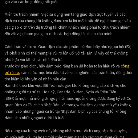
gia vào các hoạt động môi giới.
Miễn trừ trách nhiệm: Việc sử dụng nền tảng giao dịch trực tuyến và các
dịch vụ của chúng tôi không được coi là lời mời hoặc đề nghị tham gia vào
các giao dịch trên thị trường tài chính.Khách hàng phải tự chịu trách nhiệm
đối với việc tham gia giao dịch các hợp đồng tài chính của mình.
Cảnh báo về rủi ro: Giao dịch các sản phẩm có đòn bẩy như ngoại hối (FX)
và phái sinh có thể mang lại rủi ro lớn đối với tài sản, vì vậy có thể không
phù hợp với tất cả các nhà đầu tư.
Trước khi giao dịch, hãy đảm bảo rằng bạn đã hoàn toàn hiểu rõ về
công
bố rủi ro
, cân nhắc mục tiêu đầu tư và kinh nghiệm của bản thân, đồng thời
tìm kiếm lời khuyên cá nhân nếu cần.
Hạn chế theo khu vực: IS6 Technologies Ltd không cung cấp dịch vụ cho
những người cư trú tại Hoa Kỳ, Canada, Sudan, Syria và Triều Tiên.
IS6FX là một nhà môi giới ngoại hối nước ngoài không được đăng ký với Cơ
quan Dịch vụ Tài chính Nhật Bản, và trang web/dịch vụ này chủ yếu không
nhằm vào những người cư trú tại Nhật Bản. Dịch vụ của chúng tôi không
dành cho những người dưới 18 tuổi.
Nội dung của trang web này không nhằm mục đích cung cấp lời khuyên,
khuyến nghị đầu tư hoặc mời chào tham gia vào các hoạt động đầu tư.