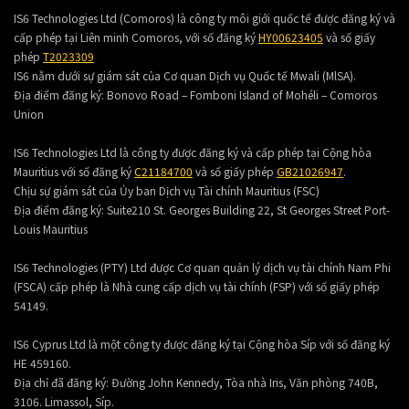
IS6 Technologies Ltd (Comoros) là công ty môi giới quốc tế được đăng ký và
cấp phép tại Liên minh Comoros, với số đăng ký
HY00623405
và số giấy
phép
T2023309
IS6 nằm dưới sự giám sát của Cơ quan Dịch vụ Quốc tế Mwali (MlSA).
Địa điểm đăng ký:
Bonovo Road – Fomboni Island of Mohéli – Comoros
Union
IS6 Technologies Ltd là công ty được đăng ký và cấp phép tại Cộng hòa
Mauritius với số đăng ký
C21184700
và số giấy phép
GB21026947
.
Chịu sự giám sát của Ủy ban Dịch vụ Tài chính Mauritius (FSC)
Địa điểm đăng ký:
Suite210 St. Georges Building 22, St Georges Street Port-
Louis Mauritius
IS6 Technologies (PTY) Ltd được Cơ quan quản lý dịch vụ tài chính Nam Phi
(FSCA) cấp phép là Nhà cung cấp dịch vụ tài chính (FSP) với số giấy phép
54149.
IS6 Cyprus Ltd là một công ty được đăng ký tại Cộng hòa Síp với số đăng ký
HE 459160.
Địa chỉ đã đăng ký: Đường John Kennedy, Tòa nhà Iris, Văn phòng 740B,
3106. Limassol, Síp.