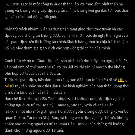
IS6 Cyprus Ltd là một công ty được thành lập với mục đích phát triển hệ
thống và không cung cấp dịch vụ tài chính, không kêu gọi đầu tư hoặc tham
gia vào các hoạt động môi giới.
Miễn trừ trách nhiệm: Việc sử dụng nền tảng giao dịch trực tuyến và các
dịch vụ của chúng tôi không được coi là lời mời hoặc đề nghị tham gia vào
các giao dịch trên thị trường tài chính.Khách hàng phải tự chịu trách nhiệm
đối với việc tham gia giao dịch các hợp đồng tài chính của mình.
Cảnh báo về rủi ro: Giao dịch các sản phẩm có đòn bẩy như ngoại hối (FX)
và phái sinh có thể mang lại rủi ro lớn đối với tài sản, vì vậy có thể không
phù hợp với tất cả các nhà đầu tư.
Trước khi giao dịch, hãy đảm bảo rằng bạn đã hoàn toàn hiểu rõ về
công
bố rủi ro
, cân nhắc mục tiêu đầu tư và kinh nghiệm của bản thân, đồng thời
tìm kiếm lời khuyên cá nhân nếu cần.
Hạn chế theo khu vực: IS6 Technologies Ltd không cung cấp dịch vụ cho
những người cư trú tại Hoa Kỳ, Canada, Sudan, Syria và Triều Tiên.
IS6FX là một nhà môi giới ngoại hối nước ngoài không được đăng ký với Cơ
quan Dịch vụ Tài chính Nhật Bản, và trang web/dịch vụ này chủ yếu không
nhằm vào những người cư trú tại Nhật Bản. Dịch vụ của chúng tôi không
dành cho những người dưới 18 tuổi.