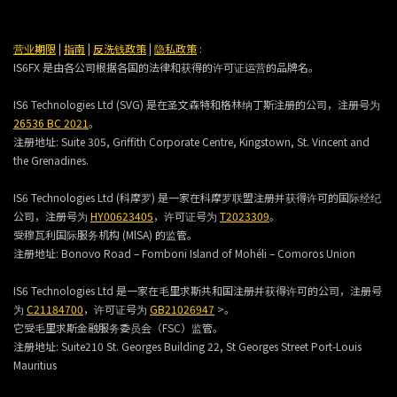
营业期限
|
指南
|
反洗钱政策
|
隐私政策
:
IS6FX 是由各公司根据各国的法律和获得的许可证运营的品牌名。
IS6 Technologies Ltd (SVG) 是在圣文森特和格林纳丁斯注册的公司，注册号为
26536 BC 2021
。
注册地址:
Suite 305, Griffith Corporate Centre, Kingstown, St. Vincent and
the Grenadines.
IS6 Technologies Ltd (科摩罗) 是一家在科摩罗联盟注册并获得许可的国际经纪
公司，注册号为
HY00623405
，许可证号为
T2023309
。
受穆瓦利国际服务机构 (MlSA) 的监管。
注册地址:
Bonovo Road – Fomboni Island of Mohéli – Comoros Union
IS6 Technologies Ltd 是一家在毛里求斯共和国注册并获得许可的公司，注册号
为
C21184700
，许可证号为
GB21026947
>。
它受毛里求斯金融服务委员会（FSC）监管。
注册地址:
Suite210 St. Georges Building 22, St Georges Street Port-Louis
Mauritius