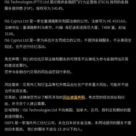
IS6 Technologies (PTY) Ltd 是经南非金融部门行为监管局 (FSCA) 授权的金融
服务提供商 (FSP)，授权号为 54149。
IS6 Cyprus Ltd 是一家在塞浦路斯共和国注册的公司，注册号为 HE 459160。
注册地址：塞浦路斯利马索尔，约翰·肯尼迪街鸢尾花大厦，740B 室，邮编
3106。
IS6 Cyprus Ltd 是一家为系统开发而成立的公司，不提供金融服务，不从事投资
招揽，也不进行经纪活动。
免责声明：我们的在线交易设施和服务的可用性不应被视为参与金融市场交易
的邀请或要约。
您参与金融合约交易的风险由您自行承担。
风险警告：交易外汇和衍生品等杠杆商品会给资产带来重大风险，可能并不适
合所有投资者。
交易前，请确保您充分了解所涉及的
风险披露声明
，考虑您的投资目标和经
验，并寻求个人建议需要。
区域限制：IS6 Technologies Ltd 不向美国、加拿大、苏丹、叙利亚和朝鲜的居
民提供服务。
IS6FX 是一家海外外汇经纪公司，未在日本财务省注册，本网站提供的服务不面
向日本居民。 我们的服务不适合 18 岁以下的人。