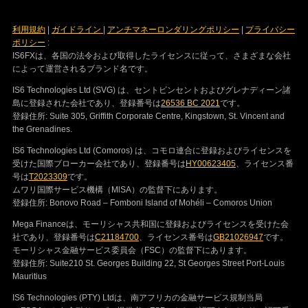
利用規約
|
ガイドライン
|
アンチマネーロンダリングポリシー
|
プライバシー
ポリシー
:
IS6FXは、各国の法令および取得したライセンスに従って、さまざまな会社
によって運営されるブランド名です。
IS6 Technologies Ltd (SVG) は、セントビンセントおよびグレナディーン諸
島に登録された会社であり、登録番号は
26536 BC 2021
です。
登録住所: Suite 305, Griffith Corporate Centre, Kingstown, St. Vincent and
the Grenadines.
IS6 Technologies Ltd (Comoros) は、コモロ連合に登録およびライセンスを
受けた国際ブローカー会社であり、登録番号は
HY00623405
、ライセンス番
号は
T2023309
です。
ムワリ国際サービス機構（MlSA）の監督下にあります。
登録住所: Bonovo Road – Fomboni Island of Mohéli – Comoros Union
Mega Financeは、モーリシャス共和国に登録およびライセンスを受けた会
社であり、登録番号は
C21184700
、ライセンス番号は
GB21026947
です。
モーリシャス金融サービス委員会（FSC）の監督下にあります。
登録住所: Suite210 St. Georges Building 22, St Georges Street Port-Louis
Mauritius
IS6 Technologies (PTY) Ltdは、南アフリカの金融サービス規制当局