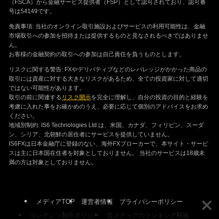
（FSCA）から金融サービス提供者（FSP）として認可されており、認可番
号は54149です。
免責事項: 当社のオンライン取引施設およびサービスの利用可能性は、金融
市場取引への参加を招待または提供するものと見なされるべきではありませ
ん。
お客様の金融契約の取引への参加は自己責任を負うものとします。
リスクに関する警告: FXやデリバティブなどのレバレッジがかかった商品の
取引には資産に対する大きなリスクがあるため、全ての投資家に対して適切
ではない可能性があります。
取引の前に関連する
リスク開示
を完全に理解し、自分の投資の目的と経験を
考慮に入れた事をお確かめのうえ、必要に応じて個別のアドバイスをお求め
ください。
地域別制約: IS6 Technologies Ltd は、米国、カナダ、フィリピン、スーダ
ン、シリア、北朝鮮の居住者にサービスを提供していません。
IS6FXは日本金融庁に登録のない、海外FXブローカーで、本サイト・サービ
スは主に日本国在住者を対象としておりません。 当社のサービスは18歳未
満の方は対象としておりません。
メディアTOP
運営者情報
プライバシーポリシー
コンテンツ制作ポリシー
当メディアのランキング根拠