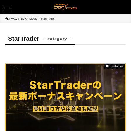
ホーム
IS6FX Media
StarTrader
ログイン
StarTrader
– category –
取引
StarTrader
プラットフォーム
キャンペーン
パートナー