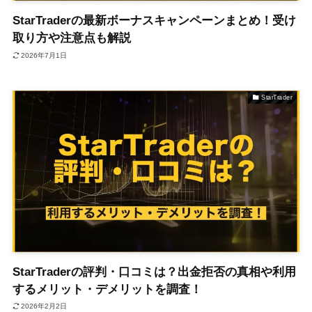
会社案内
StarTraderの最新ボーナスキャンペーンまとめ！受け
取り方や注意点も解説
2026年7月1日
IS6ポイント
StarTrader
サポート
お問い合わせ
FAQ
口座開設
StarTraderの評判・口コミは？出金拒否の真相や利用
するメリット・デメリットを調査！
2026年2月2日