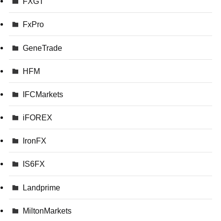
FXGT
FxPro
GeneTrade
HFM
IFCMarkets
iFOREX
IronFX
IS6FX
Landprime
MiltonMarkets