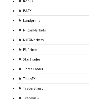
IronFX
IS6FX
Landprime
MiltonMarkets
MYFXMarkets
PUPrime
StarTrader
ThreeTrader
TitanFX
Traderstrust
Tradeview