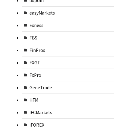
dupoin
easyMarkets
Exness
FBS
FinPros
FXGT
FxPro
GeneTrade
HFM
IFCMarkets
iFOREX