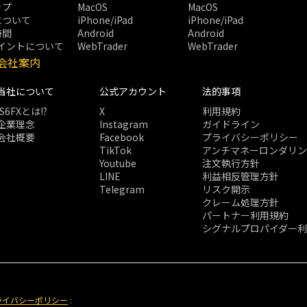
ップ
MacOS
MacOS
について
iPhone/iPad
iPhone/iPad
時間
Android
Android
ポイントについて
WebTrader
WebTrader
会社案内
当社について
公式アカウント
法的事項
IS6FXとは!?
X
利用規約
企業理念
Instagram
ガイドライン
会社概要
Facebook
プライバシーポリシー
TikTok
アンチマネーロンダリ
Youtube
注文執行方針
LINE
利益相反管理方針
Telegram
リスク開示
クレーム処理方針
パートナー利用規約
シグナルプロパイダー
ライバシーポリシー
: