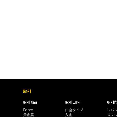
取引
取引商品
取引口座
取引
Forex
口座タイプ
レバ
貴金属
入金
スプ