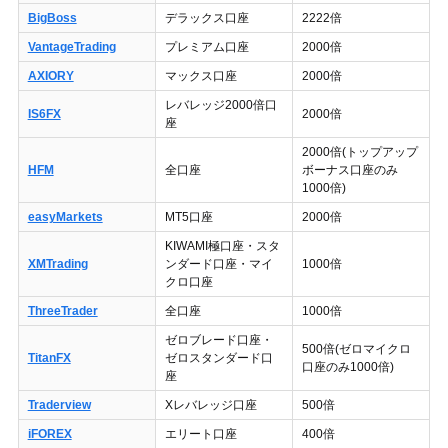
BigBoss
デラックス口座
2222倍
VantageTrading
プレミアム口座
2000倍
AXIORY
マックス口座
2000倍
レバレッジ2000倍口
IS6FX
2000倍
座
2000倍(トップアップ
HFM
全口座
ボーナス口座のみ
1000倍)
easyMarkets
MT5口座
2000倍
KIWAMI極口座・スタ
XMTrading
ンダード口座・マイ
1000倍
クロ口座
ThreeTrader
全口座
1000倍
ゼロブレード口座・
500倍(ゼロマイクロ
TitanFX
ゼロスタンダード口
口座のみ1000倍)
座
Traderview
Xレバレッジ口座
500倍
iFOREX
エリート口座
400倍