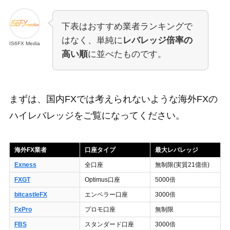
下表はおすすめ業者ランキングで
はなく、単純に
レバレッジ倍率の
IS6FX Media
高い順
に並べたものです。
まずは、国内FXでは考えられないような海外FXの
ハイレバレッジをご覧になってください。
海外FX業者
口座タイプ
最大レバレッジ
Exness
全口座
無制限(実質21億倍)
FXGT
Optimus口座
5000倍
bitcastleFX
エンペラー口座
3000倍
FxPro
プロモ口座
無制限
FBS
スタンダード口座
3000倍