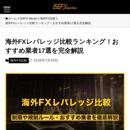
ホーム
IS6FX Media
海外FX比較
ログイン
海外FXレバレッジ比較ランキング！おすすめ業者17選を完全解説
海外FXレバレッジ比較ランキング！お
取引
すすめ業者17選を完全解説
2026年7月29日
海外FX比較
プラットフォーム
キャンペーン
パートナー