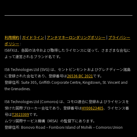
利用規約
|
ガイドライン
|
アンチマネーロンダリングポリシー
|
プライバシー
ポリシー
:
IS6FXは、各国の法令および取得したライセンスに従って、さまざまな会社に
よって運営されるブランド名です。
IS6 Technologies Ltd (SVG) は、セントビンセントおよびグレナディーン諸島
に登録された会社であり、登録番号は
26536 BC 2021
です。
登録住所:
Suite 305, Griffith Corporate Centre, Kingstown, St. Vincent and
the Grenadines.
IS6 Technologies Ltd (Comoros) は、コモロ連合に登録およびライセンスを
受けた国際ブローカー会社であり、登録番号は
HY00623405
、ライセンス番
号は
T2023309
です。
ムワリ国際サービス機構（MlSA）の監督下にあります。
登録住所:
Bonovo Road – Fomboni Island of Mohéli – Comoros Union