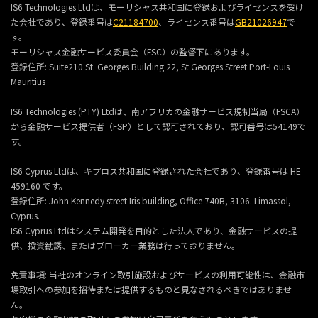
IS6 Technologies Ltdは、モーリシャス共和国に登録およびライセンスを受け
た会社であり、登録番号は
C21184700
、ライセンス番号は
GB21026947
で
す。
モーリシャス金融サービス委員会（FSC）の監督下にあります。
登録住所:
Suite210 St. Georges Building 22, St Georges Street Port-Louis
Mauritius
IS6 Technologies (PTY) Ltdは、南アフリカの金融サービス規制当局（FSCA）
から金融サービス提供者（FSP）として認可されており、認可番号は54149で
す。
IS6 Cyprus Ltdは、キプロス共和国に登録された会社であり、登録番号は HE
459160 です。
登録住所: John Kennedy street Iris building, Office 740B, 3106. Limassol,
Cyprus.
IS6 Cyprus Ltdはシステム開発を目的とした法人であり、金融サービスの提
供、投資勧誘、またはブローカー業務は行っておりません。
免責事項: 当社のオンライン取引施設およびサービスの利用可能性は、金融市
場取引への参加を招待または提供するものと見なされるべきではありませ
ん。